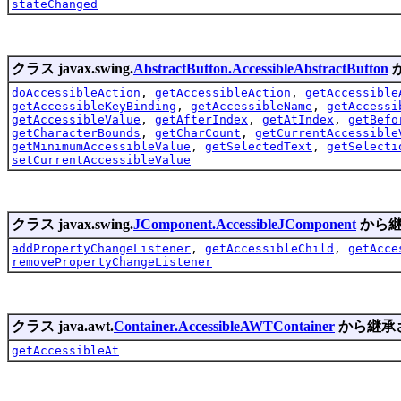
stateChanged
クラス javax.swing.
AbstractButton.AccessibleAbstractButton
doAccessibleAction
,
getAccessibleAction
,
getAccessible
getAccessibleKeyBinding
,
getAccessibleName
,
getAccessi
getAccessibleValue
,
getAfterIndex
,
getAtIndex
,
getBefo
getCharacterBounds
,
getCharCount
,
getCurrentAccessible
getMinimumAccessibleValue
,
getSelectedText
,
getSelecti
setCurrentAccessibleValue
クラス javax.swing.
JComponent.AccessibleJComponent
から継
addPropertyChangeListener
,
getAccessibleChild
,
getAcce
removePropertyChangeListener
クラス java.awt.
Container.AccessibleAWTContainer
から継承
getAccessibleAt