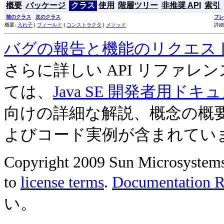
概要
パッケージ
クラス
使用
階層ツリー
非推奨 API
索引
前のクラス
次のクラス
フレ
概要:
入れ子
|
フィールド
|
コンストラクタ
|
メソッド
詳細
バグの報告と機能のリクエス
さらに詳しい API リファ
ては、
Java SE 開発者用ドキ
向けの詳細な解説、概念の概
よびコード実例が含まれてい
Copyright 2009 Sun Microsystems, 
to
license terms
.
Documentation Re
い。