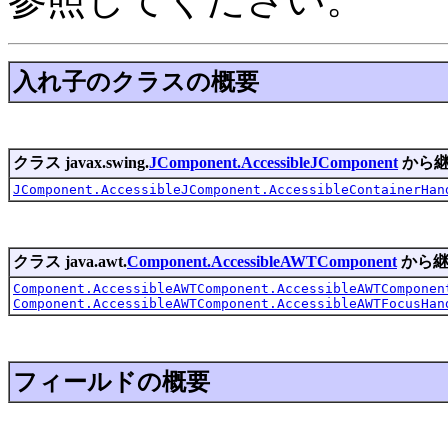
入れ子のクラスの概要
クラス javax.swing.
JComponent.AccessibleJComponent
から継
JComponent.AccessibleJComponent.AccessibleContainerHan
クラス java.awt.
Component.AccessibleAWTComponent
から継
Component.AccessibleAWTComponent.AccessibleAWTComponen
Component.AccessibleAWTComponent.AccessibleAWTFocusHan
フィールドの概要