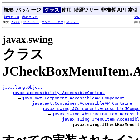
概要
パッケージ
クラス
使用
階層ツリー
非推奨 API
索引
前のクラス
次のクラス
フレ
概要:
入れ子
|
フィールド
|
コンストラクタ
|
メソッド
詳細
javax.swing
クラス
JCheckBoxMenuItem.A
java.lang.Object
javax.accessibility.AccessibleContext
java.awt.Component.AccessibleAWTComponent
java.awt.Container.AccessibleAWTContainer
javax.swing.JComponent.AccessibleJCompo
javax.swing.AbstractButton.Accessib
javax.swing.JMenuItem.Accessibl
javax.swing.JCheckBoxMenuIt