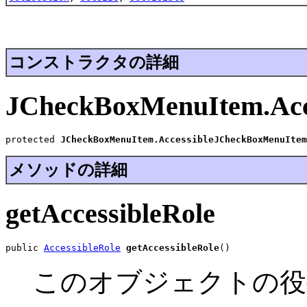
コンストラクタの詳細
JCheckBoxMenuItem.Acc
protected 
JCheckBoxMenuItem.AccessibleJCheckBoxMenuItem
メソッドの詳細
getAccessibleRole
public 
AccessibleRole
getAccessibleRole
()
このオブジェクトの役