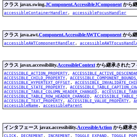
クラス javax.swing.
JComponent.AccessibleJComponent
から継
accessibleContainerHandler
,
accessibleFocusHandler
クラス java.awt.
Component.AccessibleAWTComponent
から継
accessibleAWTComponentHandler
,
accessibleAWTFocusHandl
クラス javax.accessibility.
AccessibleContext
から継承されたフ
ACCESSIBLE_ACTION_PROPERTY
,
ACCESSIBLE_ACTIVE_DESCENDA
ACCESSIBLE_CHILD_PROPERTY
,
ACCESSIBLE_COMPONENT_BOUNDS
ACCESSIBLE_HYPERTEXT_OFFSET
,
ACCESSIBLE_INVALIDATE_CHI
ACCESSIBLE_STATE_PROPERTY
,
ACCESSIBLE_TABLE_CAPTION_CH
ACCESSIBLE_TABLE_COLUMN_HEADER_CHANGED
,
ACCESSIBLE_TAB
ACCESSIBLE_TABLE_ROW_HEADER_CHANGED
,
ACCESSIBLE_TABLE_
ACCESSIBLE_TEXT_PROPERTY
,
ACCESSIBLE_VALUE_PROPERTY
,
A
accessibleName
,
accessibleParent
インタフェース javax.accessibility.
AccessibleAction
から継承さ
CLICK
,
DECREMENT
,
INCREMENT
,
TOGGLE_EXPAND
,
TOGGLE_POP