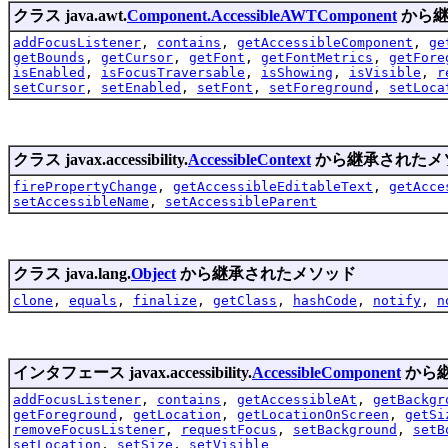
クラス java.awt.
Component.AccessibleAWTComponent
から継
addFocusListener
,
contains
,
getAccessibleComponent
,
ge
getBounds
,
getCursor
,
getFont
,
getFontMetrics
,
getFore
isEnabled
,
isFocusTraversable
,
isShowing
,
isVisible
,
r
setCursor
,
setEnabled
,
setFont
,
setForeground
,
setLoca
クラス javax.accessibility.
AccessibleContext
から継承されたメ
firePropertyChange
,
getAccessibleEditableText
,
getAcce
setAccessibleName
,
setAccessibleParent
クラス java.lang.
Object
から継承されたメソッド
clone
,
equals
,
finalize
,
getClass
,
hashCode
,
notify
,
n
インタフェース javax.accessibility.
AccessibleComponent
から
addFocusListener
,
contains
,
getAccessibleAt
,
getBackgr
getForeground
,
getLocation
,
getLocationOnScreen
,
getSi
removeFocusListener
,
requestFocus
,
setBackground
,
setB
setLocation
,
setSize
,
setVisible