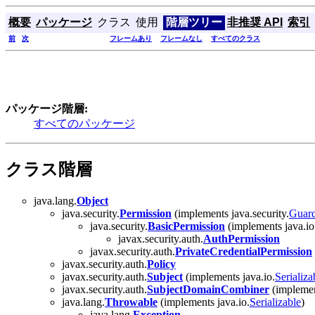
概要
パッケージ
クラス
使用
階層ツリー
非推奨 API
索引
前
次
フレームあり
フレームなし
すべてのクラス
パッケージ階層:
すべてのパッケージ
クラス階層
java.lang.
Object
java.security.
Permission
(implements java.security.
Guar
java.security.
BasicPermission
(implements java.io
javax.security.auth.
AuthPermission
javax.security.auth.
PrivateCredentialPermission
javax.security.auth.
Policy
javax.security.auth.
Subject
(implements java.io.
Serializa
javax.security.auth.
SubjectDomainCombiner
(implement
java.lang.
Throwable
(implements java.io.
Serializable
)
java.lang.
Exception