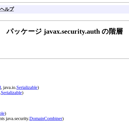
ヘルプ
パッケージ javax.security.auth の階層
d
, java.io.
Serializable
)
.
Serializable
)
ble
)
s java.security.
DomainCombiner
)