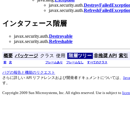
javax.security.auth.
DestroyFailedExceptio
javax.security.auth.
RefreshFailedExceptio
インタフェース階層
javax.security.auth.
Destroyable
javax.security.auth.
Refreshable
概要
パッケージ
クラス
使用
階層ツリー
非推奨 API
索引
前
次
フレームあり
フレームなし
すべてのクラス
バグの報告と機能のリクエスト
さらに詳しい API リファレンスおよび開発者ドキュメントについては、
Ja
す。
Copyright 2009 Sun Microsystems, Inc. All rights reserved. Use is subject to
licen