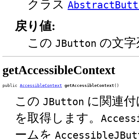
クラス
AbstractButt
戻り値:
この
の文字
JButton
getAccessibleContext
public 
AccessibleContext
getAccessibleContext
()
この
に関連付
JButton
を取得します。
Access
ームを
AccessibleJBut