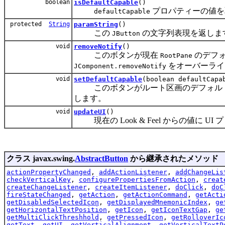
boolean
isDefaultCapable
()
プロパティーの値を
defaultCapable
protected
String
paramString
()
この
の文字列表現を返しま
JButton
void
removeNotify
()
このボタンが現在
のデフォ
RootPane
をオーバーライ
JComponent.removeNotify
void
setDefaultCapable
(boolean defaultCapa
このボタンがルート区画のデフォルト
します。
void
updateUI
()
現在の Look & Feel からの値に U
クラス javax.swing.
AbstractButton
から継承されたメソッド
actionPropertyChanged
,
addActionListener
,
addChangeLis
checkVerticalKey
,
configurePropertiesFromAction
,
creat
createChangeListener
,
createItemListener
,
doClick
,
doC
fireStateChanged
,
getAction
,
getActionCommand
,
getActi
getDisabledSelectedIcon
,
getDisplayedMnemonicIndex
,
ge
getHorizontalTextPosition
,
getIcon
,
getIconTextGap
,
ge
getMultiClickThreshhold
,
getPressedIcon
,
getRolloverIc
getText
,
getUI
,
getVerticalAlignment
,
getVerticalTextP