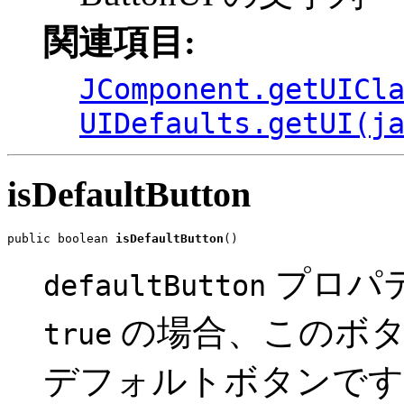
関連項目:
JComponent.getUICl
UIDefaults.getUI(j
isDefaultButton
public boolean 
isDefaultButton
()
プロパ
defaultButton
の場合、このボ
true
デフォルトボタンです