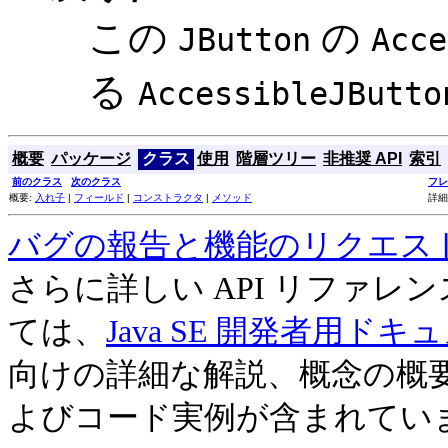
この
の
JButton
Acce
る
AccessibleJButto
概要
パッケージ
クラス
使用
階層ツリー
非推奨 API
索引
前のクラス
次のクラス
フレ
概要:
入れ子
|
フィールド
|
コンストラクタ
|
メソッド
詳細
バグの報告と機能のリクエス
さらに詳しい API リファ
ては、
Java SE 開発者用ドキ
向けの詳細な解説、概念の概
よびコード実例が含まれてい