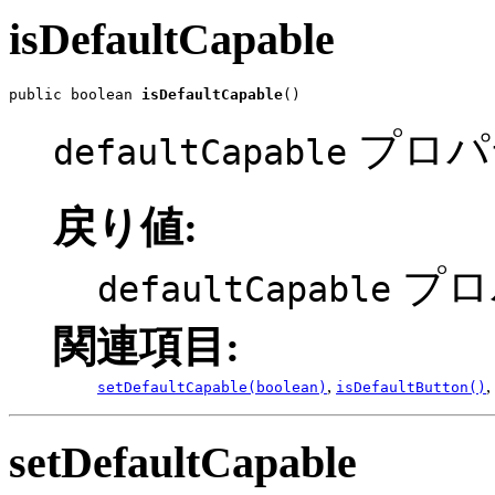
isDefaultCapable
public boolean 
isDefaultCapable
()
プロパ
defaultCapable
戻り値:
プロ
defaultCapable
関連項目:
,
,
setDefaultCapable(boolean)
isDefaultButton()
setDefaultCapable