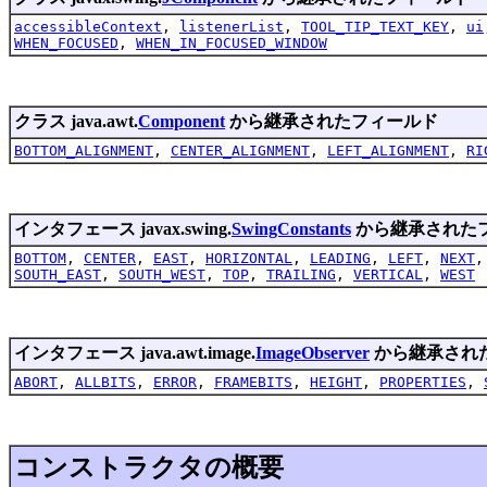
accessibleContext
,
listenerList
,
TOOL_TIP_TEXT_KEY
,
ui
WHEN_FOCUSED
,
WHEN_IN_FOCUSED_WINDOW
クラス java.awt.
Component
から継承されたフィールド
BOTTOM_ALIGNMENT
,
CENTER_ALIGNMENT
,
LEFT_ALIGNMENT
,
RI
インタフェース javax.swing.
SwingConstants
から継承された
BOTTOM
,
CENTER
,
EAST
,
HORIZONTAL
,
LEADING
,
LEFT
,
NEXT
SOUTH_EAST
,
SOUTH_WEST
,
TOP
,
TRAILING
,
VERTICAL
,
WEST
インタフェース java.awt.image.
ImageObserver
から継承され
ABORT
,
ALLBITS
,
ERROR
,
FRAMEBITS
,
HEIGHT
,
PROPERTIES
,
コンストラクタの概要