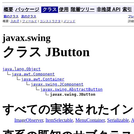
概要
パッケージ
クラス
使用
階層ツリー
非推奨 API
索引
前のクラス
次のクラス
フレ
概要:
入れ子
|
フィールド
|
コンストラクタ
|
メソッド
詳細
javax.swing
クラス JButton
java.lang.Object
java.awt.Component
java.awt.Container
javax.swing.JComponent
javax.swing.AbstractButton
javax.swing.JButton
すべての実装されたイン
ImageObserver
,
ItemSelectable
,
MenuContainer
,
Serializable
,
A