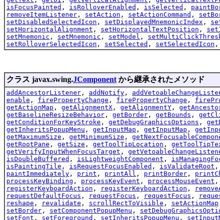
isFocusPainted
,
isRolloverEnabled
,
isSelected
,
paintBo
removeItemListener
,
setAction
,
setActionCommand
,
setBo
setDisabledSelectedIcon
,
setDisplayedMnemonicIndex
,
se
setHorizontalAlignment
,
setHorizontalTextPosition
,
set
setMnemonic
,
setMnemonic
,
setModel
,
setMultiClickThres
setRolloverSelectedIcon
,
setSelected
,
setSelectedIcon
クラス javax.swing.
JComponent
から継承されたメソッド
addAncestorListener
,
addNotify
,
addVetoableChangeListe
enable
,
firePropertyChange
,
firePropertyChange
,
firePr
getActionMap
,
getAlignmentX
,
getAlignmentY
,
getAncesto
getBaselineResizeBehavior
,
getBorder
,
getBounds
,
getCl
getConditionForKeyStroke
,
getDebugGraphicsOptions
,
get
getInheritsPopupMenu
,
getInputMap
,
getInputMap
,
getInp
getMaximumSize
,
getMinimumSize
,
getNextFocusableCompon
getRootPane
,
getSize
,
getToolTipLocation
,
getToolTipTe
getVerifyInputWhenFocusTarget
,
getVetoableChangeListen
isDoubleBuffered
,
isLightweightComponent
,
isManagingFo
isPaintingTile
,
isRequestFocusEnabled
,
isValidateRoot
paintImmediately
,
print
,
printAll
,
printBorder
,
printC
processKeyBinding
,
processKeyEvent
,
processMouseEvent
registerKeyboardAction
,
registerKeyboardAction
,
remove
requestDefaultFocus
,
requestFocus
,
requestFocus
,
reque
reshape
,
revalidate
,
scrollRectToVisible
,
setActionMap
setBorder
,
setComponentPopupMenu
,
setDebugGraphicsOpti
setFont
,
setForeground
,
setInheritsPopupMenu
,
setInput