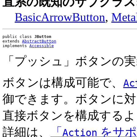
直系の既知のサブクラス
BasicArrowButton
,
Meta
public class 
JButton
extends 
AbstractButton
implements 
Accessible
「プッシュ」ボタンの実
ボタンは構成可能で、
Ac
御できます。ボタンに
直接ボタンを構成するよ
詳細は、
「
をサポー
Action