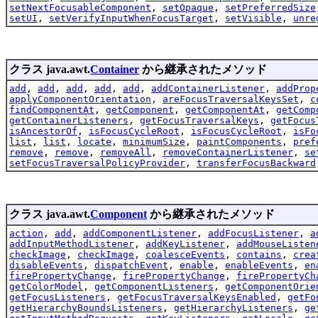
setNextFocusableComponent
,
setOpaque
,
setPreferredSize
setUI
,
setVerifyInputWhenFocusTarget
,
setVisible
,
unre
クラス java.awt.
Container
から継承されたメソッド
add
,
add
,
add
,
add
,
add
,
addContainerListener
,
addProp
applyComponentOrientation
,
areFocusTraversalKeysSet
,
c
findComponentAt
,
getComponent
,
getComponentAt
,
getComp
getContainerListeners
,
getFocusTraversalKeys
,
getFocus
isAncestorOf
,
isFocusCycleRoot
,
isFocusCycleRoot
,
isFo
list
,
list
,
locate
,
minimumSize
,
paintComponents
,
pref
remove
,
remove
,
removeAll
,
removeContainerListener
,
se
setFocusTraversalPolicyProvider
,
transferFocusBackward
クラス java.awt.
Component
から継承されたメソッド
action
,
add
,
addComponentListener
,
addFocusListener
,
a
addInputMethodListener
,
addKeyListener
,
addMouseListen
checkImage
,
checkImage
,
coalesceEvents
,
contains
,
crea
disableEvents
,
dispatchEvent
,
enable
,
enableEvents
,
en
firePropertyChange
,
firePropertyChange
,
firePropertyCh
getColorModel
,
getComponentListeners
,
getComponentOrie
getFocusListeners
,
getFocusTraversalKeysEnabled
,
getFo
getHierarchyBoundsListeners
,
getHierarchyListeners
,
ge