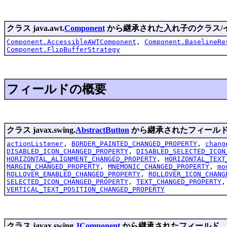
クラス java.awt.
Component
から継承された入れ子のクラス/
Component.AccessibleAWTComponent
,
Component.BaselineRe
Component.FlipBufferStrategy
フィールドの概要
クラス javax.swing.
AbstractButton
から継承されたフィール
actionListener
,
BORDER_PAINTED_CHANGED_PROPERTY
,
chang
DISABLED_ICON_CHANGED_PROPERTY
,
DISABLED_SELECTED_ICON
HORIZONTAL_ALIGNMENT_CHANGED_PROPERTY
,
HORIZONTAL_TEXT
MARGIN_CHANGED_PROPERTY
,
MNEMONIC_CHANGED_PROPERTY
,
mo
ROLLOVER_ENABLED_CHANGED_PROPERTY
,
ROLLOVER_ICON_CHANG
SELECTED_ICON_CHANGED_PROPERTY
,
TEXT_CHANGED_PROPERTY
VERTICAL_TEXT_POSITION_CHANGED_PROPERTY
クラス javax.swing.
JComponent
から継承されたフィールド