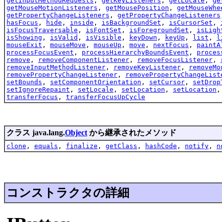
getInputMethodRequests
,
getKeyListeners
,
getLocale
,
ge
getMouseMotionListeners
,
getMousePosition
,
getMouseWhe
getPropertyChangeListeners
,
getPropertyChangeListeners
hasFocus
,
hide
,
inside
,
isBackgroundSet
,
isCursorSet
,
isFocusTraversable
,
isFontSet
,
isForegroundSet
,
isLigh
isShowing
,
isValid
,
isVisible
,
keyDown
,
keyUp
,
list
,
l
mouseExit
,
mouseMove
,
mouseUp
,
move
,
nextFocus
,
paintA
processFocusEvent
,
processHierarchyBoundsEvent
,
proces
remove
,
removeComponentListener
,
removeFocusListener
,
removeInputMethodListener
,
removeKeyListener
,
removeMo
removePropertyChangeListener
,
removePropertyChangeList
setBounds
,
setComponentOrientation
,
setCursor
,
setDrop
setIgnoreRepaint
,
setLocale
,
setLocation
,
setLocation
transferFocus
,
transferFocusUpCycle
クラス java.lang.
Object
から継承されたメソッド
clone
,
equals
,
finalize
,
getClass
,
hashCode
,
notify
,
n
コンストラクタの詳細