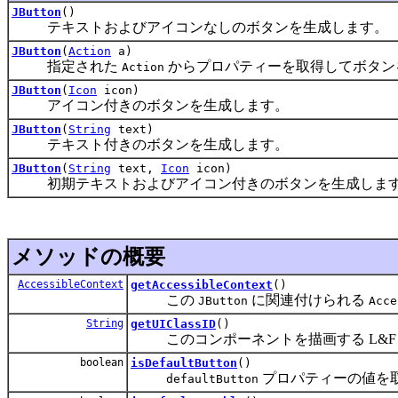
JButton
()
テキストおよびアイコンなしのボタンを生成します。
JButton
(
Action
a)
指定された
からプロパティーを取得してボタン
Action
JButton
(
Icon
icon)
アイコン付きのボタンを生成します。
JButton
(
String
text)
テキスト付きのボタンを生成します。
JButton
(
String
text,
Icon
icon)
初期テキストおよびアイコン付きのボタンを生成しま
メソッドの概要
AccessibleContext
getAccessibleContext
()
この
に関連付けられる
JButton
Acce
String
getUIClassID
()
このコンポーネントを描画する L&F
boolean
isDefaultButton
()
プロパティーの値を
defaultButton