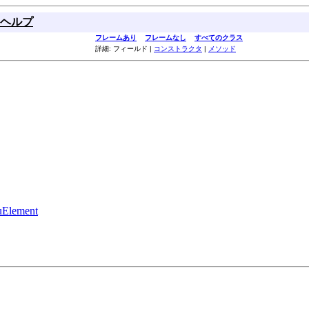
ヘルプ
フレームあり
フレームなし
すべてのクラス
詳細: フィールド |
コンストラクタ
|
メソッド
Element