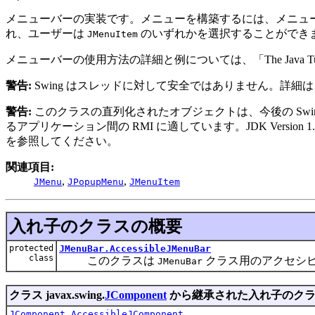
メニューバーの実装です。メニューを構築するには、メニュ
れ、ユーザーは
のいずれかを選択することができ
JMenuItem
メニューバーの使用方法の詳細と例については、「The Java Tuto
警告:
Swing はスレッドに対して安全ではありません。詳細は
警告:
このクラスの直列化されたオブジェクトは、今後の Swi
るアプリケーション間の RMI に適しています。JDK Version 1.4
を参照してください。
関連項目:
,
,
JMenu
JPopupMenu
JMenuItem
入れ子のクラスの概要
protected
JMenuBar.AccessibleJMenuBar
class
このクラスは
クラス用のアクセシ
JMenuBar
クラス javax.swing.
JComponent
から継承された入れ子のクラ
JComponent.AccessibleJComponent