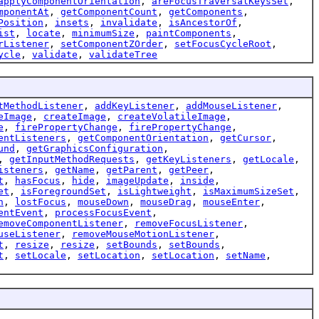
applyComponentOrientation
,
areFocusTraversalKeysSet
,
mponentAt
,
getComponentCount
,
getComponents
,
Position
,
insets
,
invalidate
,
isAncestorOf
,
ist
,
locate
,
minimumSize
,
paintComponents
,
rListener
,
setComponentZOrder
,
setFocusCycleRoot
,
ycle
,
validate
,
validateTree
tMethodListener
,
addKeyListener
,
addMouseListener
,
eImage
,
createImage
,
createVolatileImage
,
e
,
firePropertyChange
,
firePropertyChange
,
entListeners
,
getComponentOrientation
,
getCursor
,
und
,
getGraphicsConfiguration
,
,
getInputMethodRequests
,
getKeyListeners
,
getLocale
,
isteners
,
getName
,
getParent
,
getPeer
,
t
,
hasFocus
,
hide
,
imageUpdate
,
inside
,
et
,
isForegroundSet
,
isLightweight
,
isMaximumSizeSet
,
n
,
lostFocus
,
mouseDown
,
mouseDrag
,
mouseEnter
,
entEvent
,
processFocusEvent
,
emoveComponentListener
,
removeFocusListener
,
useListener
,
removeMouseMotionListener
,
t
,
resize
,
resize
,
setBounds
,
setBounds
,
t
,
setLocale
,
setLocation
,
setLocation
,
setName
,