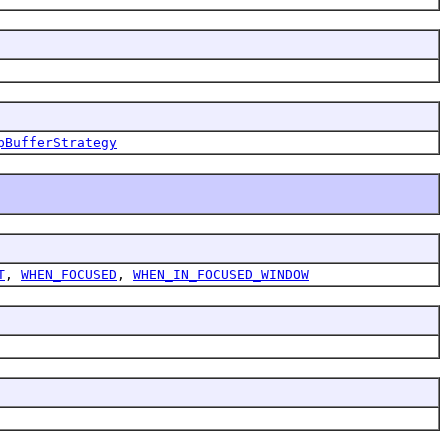
pBufferStrategy
T
,
WHEN_FOCUSED
,
WHEN_IN_FOCUSED_WINDOW