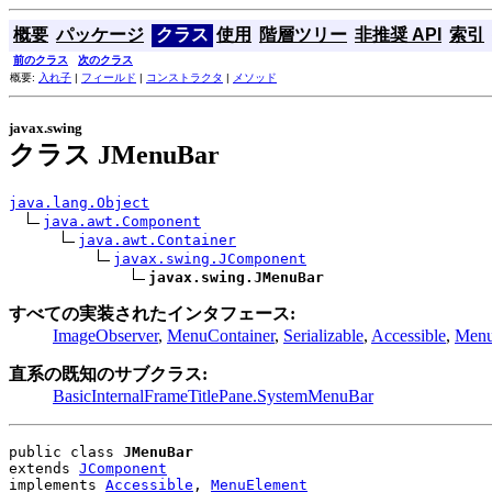
概要
パッケージ
クラス
使用
階層ツリー
非推奨 API
索引
前のクラス
次のクラス
概要:
入れ子
|
フィールド
|
コンストラクタ
|
メソッド
javax.swing
クラス JMenuBar
java.lang.Object
java.awt.Component
java.awt.Container
javax.swing.JComponent
javax.swing.JMenuBar
すべての実装されたインタフェース:
ImageObserver
,
MenuContainer
,
Serializable
,
Accessible
,
Menu
直系の既知のサブクラス:
BasicInternalFrameTitlePane.SystemMenuBar
public class 
JMenuBar
extends 
JComponent
implements 
Accessible
, 
MenuElement