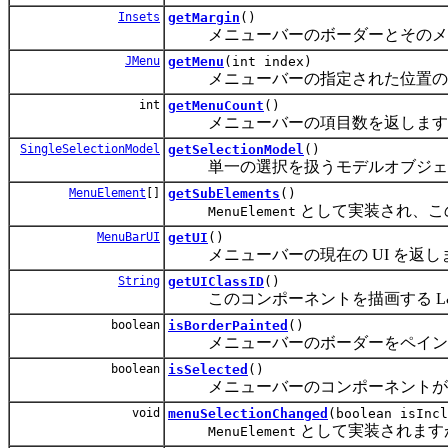
Insets
getMargin
()
メニューバーのボーダーとそのメニ
JMenu
getMenu
(int index)
メニューバーの指定された位置の
int
getMenuCount
()
メニューバーの項目数を返します
SingleSelectionModel
getSelectionModel
()
単一の選択を扱うモデルオブジェ
MenuElement
[]
getSubElements
()
として実装され、こ
MenuElement
MenuBarUI
getUI
()
メニューバーの現在の UI を返し
String
getUIClassID
()
このコンポーネントを描画する L&
boolean
isBorderPainted
()
メニューバーのボーダーをペイントする
boolean
isSelected
()
メニューバーのコンポーネントが現在選
void
menuSelectionChanged
(boolean isIncl
として実装されます
MenuElement