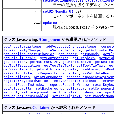
void
setSelectionModel
(
SingleSelectionMo
単一の選択を扱うモデルオブジェ
void
setUI
(
MenuBarUI
ui)
このコンポーネントを描画する L&
void
updateUI
()
現在の Look & Feel からの値を
クラス javax.swing.
JComponent
から継承されたメソッド
addAncestorListener
,
addVetoableChangeListener
,
comput
firePropertyChange
,
fireVetoableChange
,
getActionForKe
getBaselineResizeBehavior
,
getBorder
,
getBounds
,
getCl
getDefaultLocale
,
getFontMetrics
,
getGraphics
,
getHeig
getLocation
,
getMaximumSize
,
getMinimumSize
,
getNextFo
getToolTipLocation
,
getToolTipText
,
getToolTipText
,
ge
getVisibleRect
,
getWidth
,
getX
,
getY
,
grabFocus
,
isDou
isPaintingTile
,
isRequestFocusEnabled
,
isValidateRoot
printChildren
,
printComponent
,
processComponentKeyEven
registerKeyboardAction
,
removeAncestorListener
,
remove
requestFocusInWindow
,
requestFocusInWindow
,
resetKeybo
setAutoscrolls
,
setBackground
,
setBorder
,
setComponent
setFont
,
setForeground
,
setInheritsPopupMenu
,
setInput
setRequestFocusEnabled
,
setToolTipText
,
setTransferHan
クラス java.awt.
Container
から継承されたメソッド