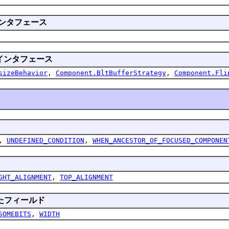
ンタフェース
インタフェース
sizeBehavior
,
Component.BltBufferStrategy
,
Component.Fli
,
UNDEFINED_CONDITION
,
WHEN_ANCESTOR_OF_FOCUSED_COMPONEN
GHT_ALIGNMENT
,
TOP_ALIGNMENT
たフィールド
SOMEBITS
,
WIDTH