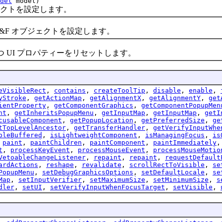
del
model)
クトを設定します。
F オブジェクトを設定します。
持つ UI プロパティーをリセットします。
eVisibleRect
,
contains
,
createToolTip
,
disable
,
enable
,
yStroke
,
getActionMap
,
getAlignmentX
,
getAlignmentY
,
get
ientProperty
,
getComponentGraphics
,
getComponentPopupMen
ht
,
getInheritsPopupMenu
,
getInputMap
,
getInputMap
,
getI
cusableComponent
,
getPopupLocation
,
getPreferredSize
,
ge
tTopLevelAncestor
,
getTransferHandler
,
getVerifyInputWhe
bleBuffered
,
isLightweightComponent
,
isManagingFocus
,
is
,
paint
,
paintChildren
,
paintComponent
,
paintImmediately
t
,
processKeyEvent
,
processMouseEvent
,
processMouseMotio
VetoableChangeListener
,
repaint
,
repaint
,
requestDefault
ardActions
,
reshape
,
revalidate
,
scrollRectToVisible
,
se
PopupMenu
,
setDebugGraphicsOptions
,
setDefaultLocale
,
se
Map
,
setInputVerifier
,
setMaximumSize
,
setMinimumSize
,
s
dler
,
setUI
,
setVerifyInputWhenFocusTarget
,
setVisible
,