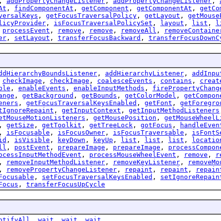
,
addPropertyChangeListener
,
addPropertyChangeListener
,
At
,
findComponentAt
,
getComponent
,
getComponentAt
,
getCo
versalKeys
,
getFocusTraversalPolicy
,
getLayout
,
getMouse
licyProvider
,
isFocusTraversalPolicySet
,
layout
,
list
,
l
,
processEvent
,
remove
,
remove
,
removeAll
,
removeContaine
er
,
setLayout
,
transferFocusBackward
,
transferFocusDownC
ddHierarchyBoundsListener
,
addHierarchyListener
,
addInpu
,
checkImage
,
checkImage
,
coalesceEvents
,
contains
,
creat
ble
,
enableEvents
,
enableInputMethods
,
firePropertyChang
ange
,
getBackground
,
getBounds
,
getColorModel
,
getCompon
eners
,
getFocusTraversalKeysEnabled
,
getFont
,
getForegro
tIgnoreRepaint
,
getInputContext
,
getInputMethodListeners
etMouseMotionListeners
,
getMousePosition
,
getMouseWheelL
,
getSize
,
getToolkit
,
getTreeLock
,
gotFocus
,
handleEven
,
isFocusable
,
isFocusOwner
,
isFocusTraversable
,
isFontS
id
,
isVisible
,
keyDown
,
keyUp
,
list
,
list
,
list
,
locatio
ll
,
postEvent
,
prepareImage
,
prepareImage
,
processCompon
ocessInputMethodEvent
,
processMouseWheelEvent
,
remove
,
r
,
removeInputMethodListener
,
removeKeyListener
,
removeMo
,
removePropertyChangeListener
,
repaint
,
repaint
,
repain
Focusable
,
setFocusTraversalKeysEnabled
,
setIgnoreRepain
Focus
,
transferFocusUpCycle
otifyAll
,
wait
,
wait
,
wait