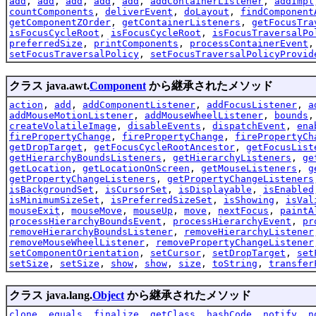
add
,
add
,
add
,
add
,
add
,
addContainerListener
,
addImpl
countComponents
,
deliverEvent
,
doLayout
,
findComponent
getComponentZOrder
,
getContainerListeners
,
getFocusTra
isFocusCycleRoot
,
isFocusCycleRoot
,
isFocusTraversalPo
preferredSize
,
printComponents
,
processContainerEvent
setFocusTraversalPolicy
,
setFocusTraversalPolicyProvid
クラス java.awt.
Component
から継承されたメソッド
action
,
add
,
addComponentListener
,
addFocusListener
,
a
addMouseMotionListener
,
addMouseWheelListener
,
bounds
createVolatileImage
,
disableEvents
,
dispatchEvent
,
ena
firePropertyChange
,
firePropertyChange
,
firePropertyCh
getDropTarget
,
getFocusCycleRootAncestor
,
getFocusList
getHierarchyBoundsListeners
,
getHierarchyListeners
,
ge
getLocation
,
getLocationOnScreen
,
getMouseListeners
,
g
getPropertyChangeListeners
,
getPropertyChangeListeners
isBackgroundSet
,
isCursorSet
,
isDisplayable
,
isEnabled
isMinimumSizeSet
,
isPreferredSizeSet
,
isShowing
,
isVal
mouseExit
,
mouseMove
,
mouseUp
,
move
,
nextFocus
,
paintA
processHierarchyBoundsEvent
,
processHierarchyEvent
,
pr
removeHierarchyBoundsListener
,
removeHierarchyListener
removeMouseWheelListener
,
removePropertyChangeListener
setComponentOrientation
,
setCursor
,
setDropTarget
,
set
setSize
,
setSize
,
show
,
show
,
size
,
toString
,
transfer
クラス java.lang.
Object
から継承されたメソッド
clone
,
equals
,
finalize
,
getClass
,
hashCode
,
notify
,
n