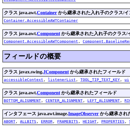
クラス java.awt.
Container
から継承された入れ子のクラス/イ
Container.AccessibleAWTContainer
クラス java.awt.
Component
から継承された入れ子のクラス/
Component.AccessibleAWTComponent
,
Component.BaselineRe
フィールドの概要
クラス javax.swing.
JComponent
から継承されたフィールド
accessibleContext
,
listenerList
,
TOOL_TIP_TEXT_KEY
,
ui
クラス java.awt.
Component
から継承されたフィールド
BOTTOM_ALIGNMENT
,
CENTER_ALIGNMENT
,
LEFT_ALIGNMENT
,
RI
インタフェース java.awt.image.
ImageObserver
から継承され
ABORT
,
ALLBITS
,
ERROR
,
FRAMEBITS
,
HEIGHT
,
PROPERTIES
,