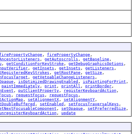
firePropertyChange
,
firePropertyChange
,
AncestorListeners
,
getAutoscrolls
,
getBaseline
,
u
,
getConditionForKeyStroke
,
getDebugGraphicsOptions
,
nputVerifier
,
getInsets
,
getInsets
,
getListeners
,
tRegisteredKeyStrokes
,
getRootPane
,
getSize
,
nFocusTarget
,
getVetoableChangeListeners
,
Opaque
,
isOptimizedDrawingEnabled
,
isPaintingForPrint
,
,
paintImmediately
,
print
,
printAll
,
printBorder
,
nEvent
,
putClientProperty
,
registerKeyboardAction
,
Focus
,
requestFocus
,
requestFocus
,
tActionMap
,
setAlignmentX
,
setAlignmentY
,
tDoubleBuffered
,
setEnabled
,
setFocusTraversalKeys
,
etNextFocusableComponent
,
setOpaque
,
setPreferredSize
,
unregisterKeyboardAction
,
update