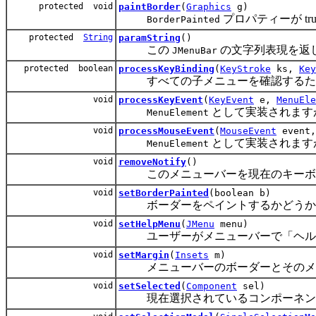
protected void
paintBorder
(
Graphics
g)
プロパティーが t
BorderPainted
protected
String
paramString
()
この
の文字列表現を返
JMenuBar
protected boolean
processKeyBinding
(
KeyStroke
ks,
Key
すべての子メニューを確認するため
void
processKeyEvent
(
KeyEvent
e,
MenuEle
として実装されます
MenuElement
void
processMouseEvent
(
MouseEvent
event
として実装されます
MenuElement
void
removeNotify
()
このメニューバーを現在のキーボー
void
setBorderPainted
(boolean b)
ボーダーをペイントするかどうか
void
setHelpMenu
(
JMenu
menu)
ユーザーがメニューバーで「ヘルプ (
void
setMargin
(
Insets
m)
メニューバーのボーダーとそのメニ
void
setSelected
(
Component
sel)
現在選択されているコンポーネン