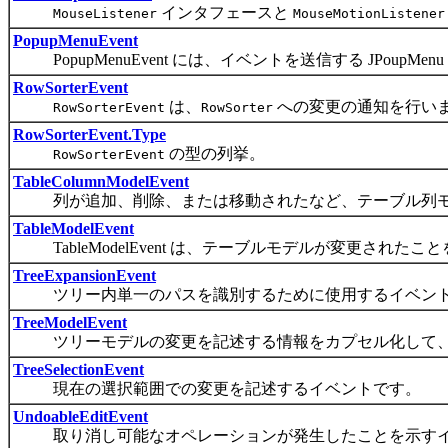
インタフェースと
MouseListener
MouseMotionListener
PopupMenuEvent
PopupMenuEvent には、イベントを送信する JPoup
RowSorterEvent
は、
への変更の通知を行い
RowSorterEvent
RowSorter
RowSorterEvent.Type
の型の列挙。
RowSorterEvent
TableColumnModelEvent
列が追加、削除、または移動されたなど、テーブル列モ
TableModelEvent
TableModelEvent は、テーブルモデルが変更され
TreeExpansionEvent
ツリー内単一のパスを識別するために使用するイベン
TreeModelEvent
ツリーモデルの変更を記述する情報をカプセル化して、
TreeSelectionEvent
現在の選択範囲での変更を記述するイベントです。
UndoableEditEvent
取り消し可能なオペレーションが発生したことを示すイ