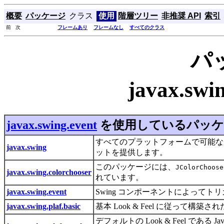
概要
パッケージ
クラス
使用
階層ツリー
非推奨 API
索引
前 次
フレームあり
フレームなし
すべてのクラス
パ
javax.sw
javax.swing.event
を使用しているパッケ
すべてのプラットフォームで可能なか
javax.swing
ットを提供します。
このパッケージには、
JColorChoose
javax.swing.colorchooser
れています。
javax.swing.event
Swing コンポーネントによって
javax.swing.plaf.basic
基本 Look & Feel に従っ
デフォルトの Look & Feel である Jav