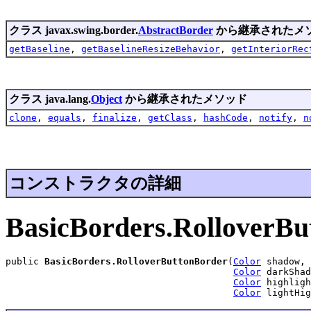
クラス javax.swing.border.
AbstractBorder
から継承されたメ
getBaseline
,
getBaselineResizeBehavior
,
getInteriorRec
クラス java.lang.
Object
から継承されたメソッド
clone
,
equals
,
finalize
,
getClass
,
hashCode
,
notify
,
n
コンストラクタの詳細
BasicBorders.RolloverBu
public 
BasicBorders.RolloverButtonBorder
(
Color
 shadow,

Color
 darkShad
Color
 highligh
Color
 lightHig