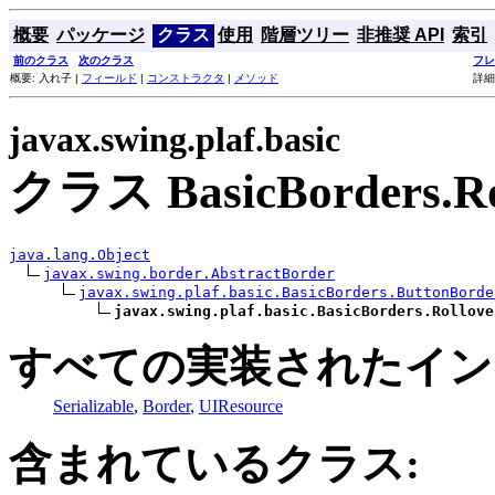
概要
パッケージ
クラス
使用
階層ツリー
非推奨 API
索引
前のクラス
次のクラス
フレ
概要: 入れ子 |
フィールド
|
コンストラクタ
|
メソッド
詳細
javax.swing.plaf.basic
クラス BasicBorders.Ro
java.lang.Object
javax.swing.border.AbstractBorder
javax.swing.plaf.basic.BasicBorders.ButtonBorde
javax.swing.plaf.basic.BasicBorders.Rollove
すべての実装されたイン
Serializable
,
Border
,
UIResource
含まれているクラス: