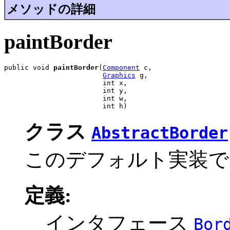
メソッドの詳細
paintBorder
public void 
paintBorder
(
Component
 c,

Graphics
 g,

                        int x,

                        int y,

                        int w,

                        int h)
クラス
AbstractBorder
このデフォルト実装で
定義:
インタフェース
Bor