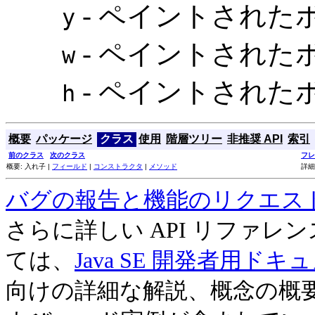
- ペイントされたボ
y
- ペイントされた
w
- ペイントされた
h
概要
パッケージ
クラス
使用
階層ツリー
非推奨 API
索引
前のクラス
次のクラス
フレ
概要: 入れ子 |
フィールド
|
コンストラクタ
|
メソッド
詳細
バグの報告と機能のリクエス
さらに詳しい API リファ
ては、
Java SE 開発者用ドキ
向けの詳細な解説、概念の概