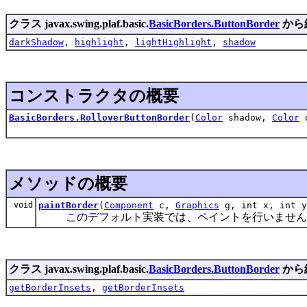
クラス javax.swing.plaf.basic.
BasicBorders.ButtonBorder
から
darkShadow
,
highlight
,
lightHighlight
,
shadow
コンストラクタの概要
BasicBorders.RolloverButtonBorder
(
Color
shadow,
Color
d
メソッドの概要
void
paintBorder
(
Component
c,
Graphics
g, int x, int y
このデフォルト実装では、ペイントを行いません
クラス javax.swing.plaf.basic.
BasicBorders.ButtonBorder
から
getBorderInsets
,
getBorderInsets