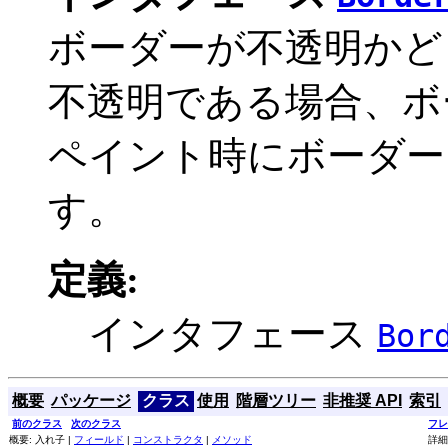
ボーダーが不透明かど
不透明である場合、ボ
ペイント時にボーダー
す。
定義:
インタフェース
Bor
概要
パッケージ
クラス
使用
階層ツリー
非推奨 API
索引
前のクラス
次のクラス
フレ
概要: 入れ子 |
フィールド
|
コンストラクタ
|
メソッド
詳細