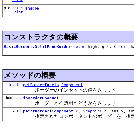
protected
shadow
Color
コンストラクタの概要
BasicBorders.SplitPaneBorder
(
Color
highlight,
Color
sh
メソッドの概要
Insets
getBorderInsets
(
Component
c)
ボーダーのインセットの値を返します。
boolean
isBorderOpaque
()
ボーダーが不透明かどうかを返します。
void
paintBorder
(
Component
c,
Graphics
g, int x, int
指定されたコンポーネントのボーダーを、指定