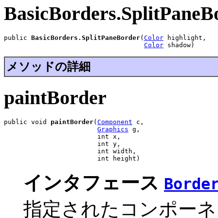
BasicBorders.SplitPaneB
public 
BasicBorders.SplitPaneBorder
(
Color
 highlight,

Color
 shadow)
メソッドの詳細
paintBorder
public void 
paintBorder
(
Component
 c,

Graphics
 g,

                        int x,

                        int y,

                        int width,

                        int height)
インタフェース
Borde
指定されたコンポーネ