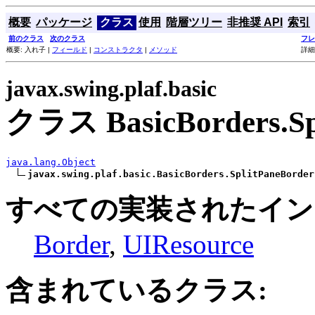
概要
パッケージ
クラス
使用
階層ツリー
非推奨 API
索引
前のクラス
次のクラス
フレ
概要: 入れ子 |
フィールド
|
コンストラクタ
|
メソッド
詳細
javax.swing.plaf.basic
クラス BasicBorders.Sp
java.lang.Object
javax.swing.plaf.basic.BasicBorders.SplitPaneBorder
すべての実装されたイン
Border
,
UIResource
含まれているクラス: