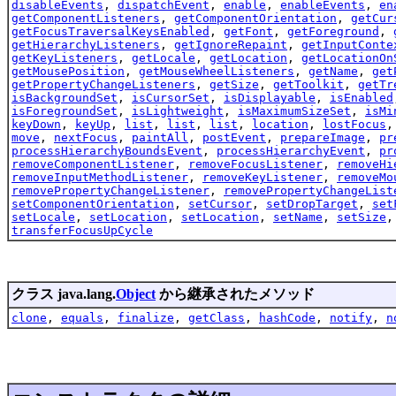
disableEvents
,
dispatchEvent
,
enable
,
enableEvents
,
en
getComponentListeners
,
getComponentOrientation
,
getCur
getFocusTraversalKeysEnabled
,
getFont
,
getForeground
,
getHierarchyListeners
,
getIgnoreRepaint
,
getInputConte
getKeyListeners
,
getLocale
,
getLocation
,
getLocationOn
getMousePosition
,
getMouseWheelListeners
,
getName
,
get
getPropertyChangeListeners
,
getSize
,
getToolkit
,
getTr
isBackgroundSet
,
isCursorSet
,
isDisplayable
,
isEnabled
isForegroundSet
,
isLightweight
,
isMaximumSizeSet
,
isMi
keyDown
,
keyUp
,
list
,
list
,
list
,
location
,
lostFocus
move
,
nextFocus
,
paintAll
,
postEvent
,
prepareImage
,
pr
processHierarchyBoundsEvent
,
processHierarchyEvent
,
pr
removeComponentListener
,
removeFocusListener
,
removeHi
removeInputMethodListener
,
removeKeyListener
,
removeMo
removePropertyChangeListener
,
removePropertyChangeList
setComponentOrientation
,
setCursor
,
setDropTarget
,
set
setLocale
,
setLocation
,
setLocation
,
setName
,
setSize
transferFocusUpCycle
クラス java.lang.
Object
から継承されたメソッド
clone
,
equals
,
finalize
,
getClass
,
hashCode
,
notify
,
n