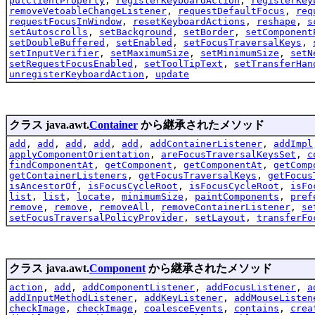
putClientProperty
,
registerKeyboardAction
,
registerKey
removeVetoableChangeListener
,
requestDefaultFocus
,
req
requestFocusInWindow
,
resetKeyboardActions
,
reshape
,
s
setAutoscrolls
,
setBackground
,
setBorder
,
setComponent
setDoubleBuffered
,
setEnabled
,
setFocusTraversalKeys
,
setInputVerifier
,
setMaximumSize
,
setMinimumSize
,
setN
setRequestFocusEnabled
,
setToolTipText
,
setTransferHan
unregisterKeyboardAction
,
update
クラス java.awt.
Container
から継承されたメソッド
add
,
add
,
add
,
add
,
add
,
addContainerListener
,
addImpl
applyComponentOrientation
,
areFocusTraversalKeysSet
,
c
findComponentAt
,
getComponent
,
getComponentAt
,
getComp
getContainerListeners
,
getFocusTraversalKeys
,
getFocus
isAncestorOf
,
isFocusCycleRoot
,
isFocusCycleRoot
,
isFo
list
,
list
,
locate
,
minimumSize
,
paintComponents
,
pref
remove
,
remove
,
removeAll
,
removeContainerListener
,
se
setFocusTraversalPolicyProvider
,
setLayout
,
transferFo
クラス java.awt.
Component
から継承されたメソッド
action
,
add
,
addComponentListener
,
addFocusListener
,
a
addInputMethodListener
,
addKeyListener
,
addMouseListen
checkImage
,
checkImage
,
coalesceEvents
,
contains
,
crea