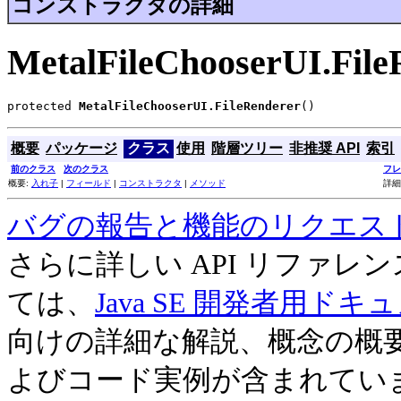
コンストラクタの詳細
MetalFileChooserUI.File
protected 
MetalFileChooserUI.FileRenderer
()
概要
パッケージ
クラス
使用
階層ツリー
非推奨 API
索引
前のクラス
次のクラス
フレ
概要:
入れ子
|
フィールド
|
コンストラクタ
|
メソッド
詳細
バグの報告と機能のリクエス
さらに詳しい API リファ
ては、
Java SE 開発者用ドキ
向けの詳細な解説、概念の概
よびコード実例が含まれてい