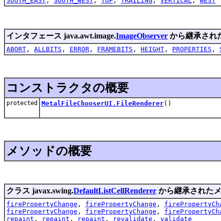
SOUTH_EAST
,
SOUTH_WEST
,
TOP
,
TRAILING
,
VERTICAL
,
WEST
インタフェース java.awt.image.
ImageObserver
から継承され
ABORT
,
ALLBITS
,
ERROR
,
FRAMEBITS
,
HEIGHT
,
PROPERTIES
,
コンストラクタの概要
protected
MetalFileChooserUI.FileRenderer
()
メソッドの概要
クラス javax.swing.
DefaultListCellRenderer
から継承されたメ
firePropertyChange
,
firePropertyChange
,
firePropertyCh
firePropertyChange
,
firePropertyChange
,
firePropertyCh
repaint
,
repaint
,
repaint
,
revalidate
,
validate