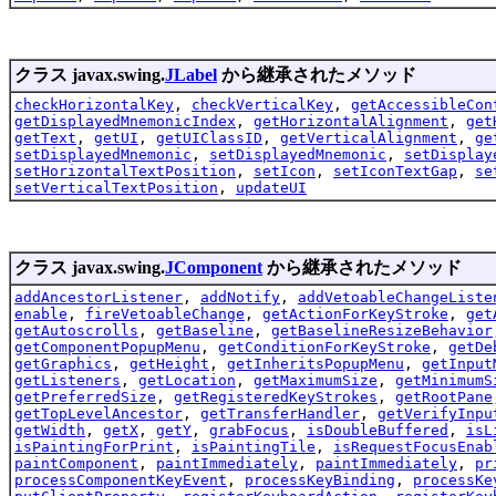
クラス javax.swing.
JLabel
から継承されたメソッド
checkHorizontalKey
,
checkVerticalKey
,
getAccessibleCon
getDisplayedMnemonicIndex
,
getHorizontalAlignment
,
get
getText
,
getUI
,
getUIClassID
,
getVerticalAlignment
,
ge
setDisplayedMnemonic
,
setDisplayedMnemonic
,
setDisplay
setHorizontalTextPosition
,
setIcon
,
setIconTextGap
,
se
setVerticalTextPosition
,
updateUI
クラス javax.swing.
JComponent
から継承されたメソッド
addAncestorListener
,
addNotify
,
addVetoableChangeListe
enable
,
fireVetoableChange
,
getActionForKeyStroke
,
get
getAutoscrolls
,
getBaseline
,
getBaselineResizeBehavior
getComponentPopupMenu
,
getConditionForKeyStroke
,
getDe
getGraphics
,
getHeight
,
getInheritsPopupMenu
,
getInput
getListeners
,
getLocation
,
getMaximumSize
,
getMinimumS
getPreferredSize
,
getRegisteredKeyStrokes
,
getRootPane
getTopLevelAncestor
,
getTransferHandler
,
getVerifyInpu
getWidth
,
getX
,
getY
,
grabFocus
,
isDoubleBuffered
,
isL
isPaintingForPrint
,
isPaintingTile
,
isRequestFocusEnab
paintComponent
,
paintImmediately
,
paintImmediately
,
pr
processComponentKeyEvent
,
processKeyBinding
,
processKe