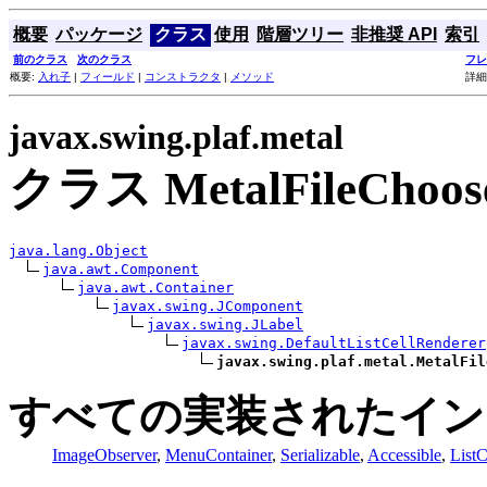
概要
パッケージ
クラス
使用
階層ツリー
非推奨 API
索引
前のクラス
次のクラス
フレ
概要:
入れ子
|
フィールド
|
コンストラクタ
|
メソッド
詳細
javax.swing.plaf.metal
クラス MetalFileChoose
java.lang.Object
java.awt.Component
java.awt.Container
javax.swing.JComponent
javax.swing.JLabel
javax.swing.DefaultListCellRenderer
javax.swing.plaf.metal.MetalFil
すべての実装されたイン
ImageObserver
,
MenuContainer
,
Serializable
,
Accessible
,
ListC