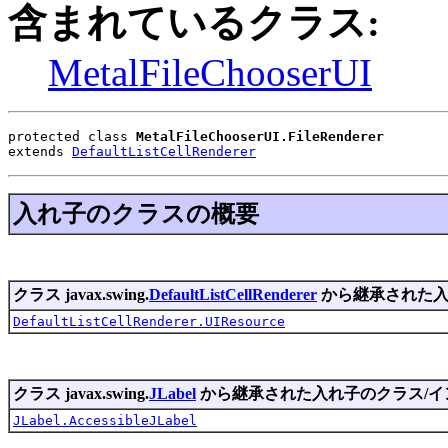
含まれているクラス:
MetalFileChooserUI
protected class 
MetalFileChooserUI.FileRenderer
extends 
DefaultListCellRenderer
入れ子のクラスの概要
クラス javax.swing.
DefaultListCellRenderer
から継承された入
DefaultListCellRenderer.UIResource
クラス javax.swing.
JLabel
から継承された入れ子のクラス/イ
JLabel.AccessibleJLabel