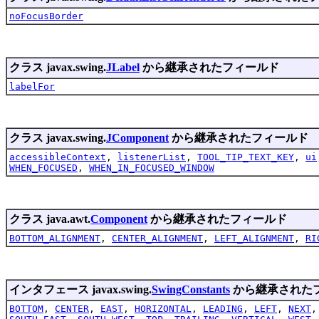
noFocusBorder
クラス javax.swing.
JLabel
から継承されたフィールド
labelFor
クラス javax.swing.
JComponent
から継承されたフィールド
accessibleContext
,
listenerList
,
TOOL_TIP_TEXT_KEY
,
ui
WHEN_FOCUSED
,
WHEN_IN_FOCUSED_WINDOW
クラス java.awt.
Component
から継承されたフィールド
BOTTOM_ALIGNMENT
,
CENTER_ALIGNMENT
,
LEFT_ALIGNMENT
,
RI
インタフェース javax.swing.
SwingConstants
から継承された
BOTTOM
,
CENTER
,
EAST
,
HORIZONTAL
,
LEADING
,
LEFT
,
NEXT