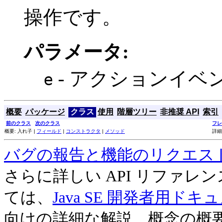
操作です。
パラメータ:
- アクションイベ
e
概要
パッケージ
クラス
使用
階層ツリー
非推奨 API
索引
前のクラス
次のクラス
フレ
概要: 入れ子 |
フィールド
|
コンストラクタ
|
メソッド
詳細
バグの報告と機能のリクエス
さらに詳しい API リファ
ては、
Java SE 開発者用ドキ
向けの詳細な解説、概念の概