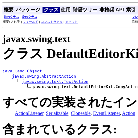
概要
パッケージ
クラス
使用
階層ツリー
非推奨 API
索引
前のクラス
次のクラス
フレ
概要: 入れ子 |
フィールド
|
コンストラクタ
|
メソッド
詳細
javax.swing.text
クラス DefaultEditorKi
java.lang.Object
javax.swing.AbstractAction
javax.swing.text.TextAction
javax.swing.text.DefaultEditorKit.CopyActio
すべての実装されたイン
ActionListener
,
Serializable
,
Cloneable
,
EventListener
,
Action
含まれているクラス: