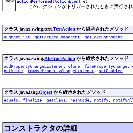
void
actionPerformed
(
ActionEvent
e)
このアクションがトリガーされたときに実行され
クラス javax.swing.text.
TextAction
から継承されたメソッド
augmentList
,
getFocusedComponent
,
getTextComponent
クラス javax.swing.
AbstractAction
から継承されたメソッド
addPropertyChangeListener
,
clone
,
firePropertyChange
,
putValue
,
removePropertyChangeListener
,
setEnabled
クラス java.lang.
Object
から継承されたメソッド
equals
,
finalize
,
getClass
,
hashCode
,
notify
,
notifyAl
コンストラクタの詳細