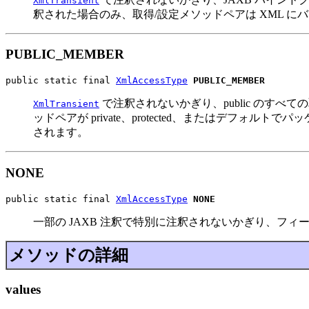
XmlTransient
釈された場合のみ、取得/設定メソッドペアは XML に
PUBLIC_MEMBER
public static final 
XmlAccessType
PUBLIC_MEMBER
で注釈されないかぎり、public のすべて
XmlTransient
ッドペアが private、protected、またはデフ
されます。
NONE
public static final 
XmlAccessType
NONE
一部の JAXB 注釈で特別に注釈されないかぎり、フィ
メソッドの詳細
values