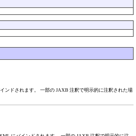
インドされます。 一部の JAXB 注釈で明示的に注釈された場
XML にバインドされます。 一部の JAXB 注釈で明示的に注