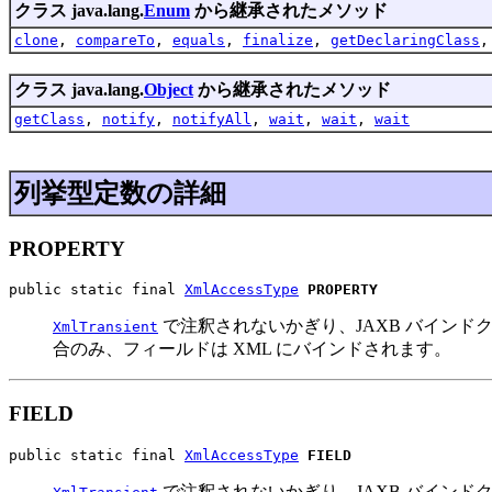
クラス java.lang.
Enum
から継承されたメソッド
clone
,
compareTo
,
equals
,
finalize
,
getDeclaringClass
クラス java.lang.
Object
から継承されたメソッド
getClass
,
notify
,
notifyAll
,
wait
,
wait
,
wait
列挙型定数の詳細
PROPERTY
public static final 
XmlAccessType
PROPERTY
で注釈されないかぎり、JAXB バインドク
XmlTransient
合のみ、フィールドは XML にバインドされます。
FIELD
public static final 
XmlAccessType
FIELD
で注釈されないかぎり、JAXB バインドクラ