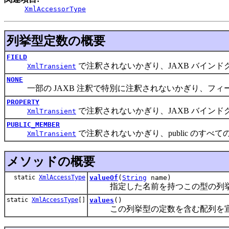
XmlAccessorType
列挙型定数の概要
FIELD
で注釈されないかぎり、JAXB バインドク
XmlTransient
NONE
一部の JAXB 注釈で特別に注釈されないかぎり、フィー
PROPERTY
で注釈されないかぎり、JAXB バインド
XmlTransient
PUBLIC_MEMBER
で注釈されないかぎり、public のすべて
XmlTransient
メソッドの概要
static
XmlAccessType
valueOf
(
String
name)
指定した名前を持つこの型の列挙
static
XmlAccessType
[]
values
()
この列挙型の定数を含む配列を宣