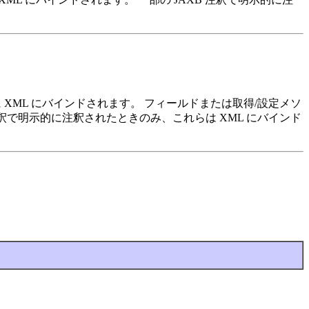
的に XML にバインドされます。 フィールドまたは取得/設定メソ
B 注釈で明示的に注釈されたときのみ、これらは XML にバインド