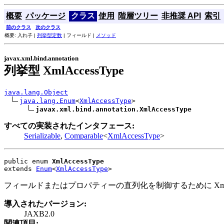
概要
パッケージ
クラス
使用
階層ツリー
非推奨 API
索引
前のクラス
次のクラス
概要: 入れ子 |
列挙型定数
| フィールド |
メソッド
javax.xml.bind.annotation
列挙型 XmlAccessType
java.lang.Object
java.lang.Enum
<
XmlAccessType
>

javax.xml.bind.annotation.XmlAccessType
すべての実装されたインタフェース:
Serializable
,
Comparable
<
XmlAccessType
>
public enum 
XmlAccessType
extends 
Enum
<
XmlAccessType
>
フィールドまたはプロパティーの直列化を制御するために XmlAcc
導入されたバージョン:
JAXB2.0
関連項目: