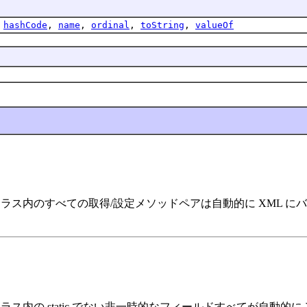
,
hashCode
,
name
,
ordinal
,
toString
,
valueOf
ラス内のすべての取得/設定メソッドペアは自動的に XML にバ
ス内の static でない非一時的なフィールドすべてが自動的に 