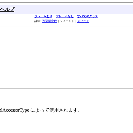
ヘルプ
フレームあり
フレームなし
すべてのクラス
詳細:
列挙型定数
| フィールド |
メソッド
essorType によって使用されます。