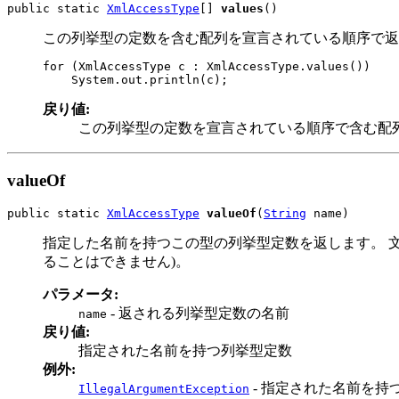
public static 
XmlAccessType
[] 
values
()
この列挙型の定数を含む配列を宣言されている順序で返
for (XmlAccessType c : XmlAccessType.values())

戻り値:
この列挙型の定数を宣言されている順序で含む配
valueOf
public static 
XmlAccessType
valueOf
(
String
 name)
指定した名前を持つこの型の列挙型定数を返します。 
ることはできません)。
パラメータ:
- 返される列挙型定数の名前
name
戻り値:
指定された名前を持つ列挙型定数
例外:
- 指定された名前を持
IllegalArgumentException