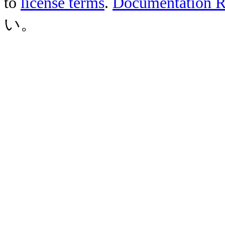
to
license terms
.
Documentation Re
い。