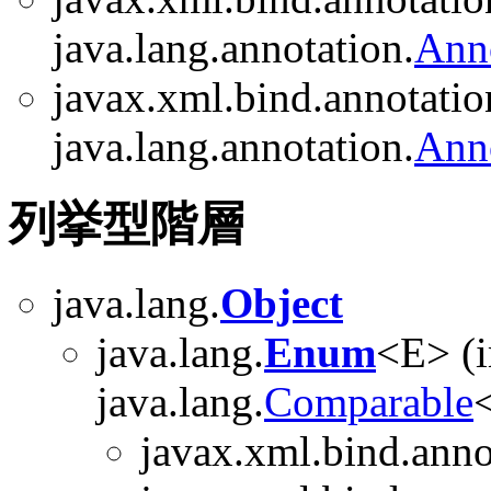
java.lang.annotation.
Ann
javax.xml.bind.annotatio
java.lang.annotation.
Ann
列挙型階層
java.lang.
Object
java.lang.
Enum
<E> (
java.lang.
Comparable
<
javax.xml.bind.anno