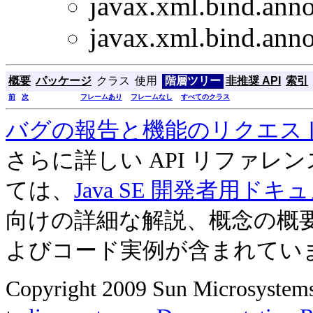
javax.xml.bind.anno
javax.xml.bind.anno
概要
パッケージ
クラス
使用
階層ツリー
非推奨 API
索引
前
次
フレームあり
フレームなし
すべてのクラス
バグの報告と機能のリクエス
さらに詳しい API リファ
ては、
Java SE 開発者用ドキ
向けの詳細な解説、概念の概
よびコード実例が含まれてい
Copyright 2009 Sun Microsystems, 