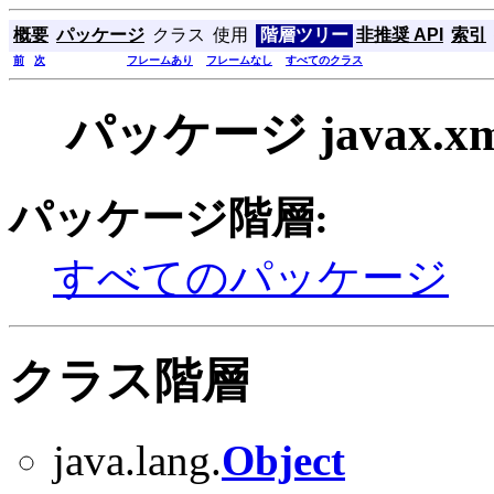
概要
パッケージ
クラス
使用
階層ツリー
非推奨 API
索引
前
次
フレームあり
フレームなし
すべてのクラス
パッケージ javax.xml
パッケージ階層:
すべてのパッケージ
クラス階層
java.lang.
Object