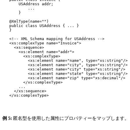
       USAddress addr;

           ...

       }

   @XmlType(name="")

   public class USAddress { ... }

   } 

   <!-- XML Schema mapping for USAddress -->

   <xs:complexType name="Invoice">

     <xs:sequence>

       <xs:element name="addr">

         <xs:complexType>

           <xs:element name="name", type="xs:string"/>

           <xs:element name="city", type="xs:string"/>

           <xs:element name="city" type="xs:string"/>

           <xs:element name="state" type="xs:string"/>

           <xs:element name="zip" type="xs:decimal"/>

         </xs:complexType>

       ...

     </xs:sequence>

   </xs:complexType> 

例 5:
匿名型を使用した属性にプロパティーをマップします