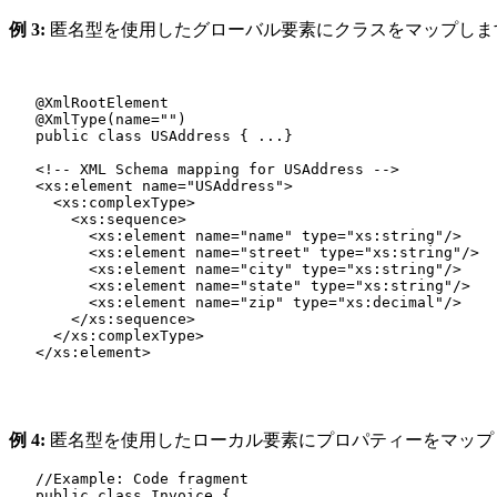
例 3:
匿名型を使用したグローバル要素にクラスをマップしま
   @XmlRootElement

   @XmlType(name="")

   public class USAddress { ...}

   <!-- XML Schema mapping for USAddress -->

   <xs:element name="USAddress">

     <xs:complexType>

       <xs:sequence>

         <xs:element name="name" type="xs:string"/>

         <xs:element name="street" type="xs:string"/>

         <xs:element name="city" type="xs:string"/>

         <xs:element name="state" type="xs:string"/>

         <xs:element name="zip" type="xs:decimal"/>

       </xs:sequence>

     </xs:complexType>

   </xs:element>

例 4:
匿名型を使用したローカル要素にプロパティーをマッ
   //Example: Code fragment

   public class Invoice {
