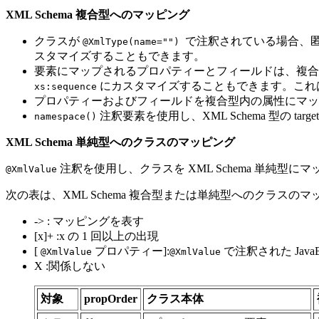
XML Schema 複合型へのマッピング
クラスが
で注釈されている場合、
@XmlType(name="")
スタマイズすることもできます。
要素にマップされるプロパティーとフィールドは、複合
にカスタマイズすることもできます。これ
xs:sequence
プロパティーおよびフィールドを複合型内の属性にマッ
注釈要素を使用し、XML Schema 型の tar
namespace()
XML Schema 単純型へのクラスのマッピング
注釈を使用し、クラスを XML Schema 単純
@XmlValue
次の表は、XML Schema 複合型または単純型へのクラ
-> : マッピングを表す
[x]+ :x の 1 回以上の出現
[
プロパティー]:
で注釈された Java
@XmlValue
@XmlValue
X :関係しない
対象
propOrder
クラス本体