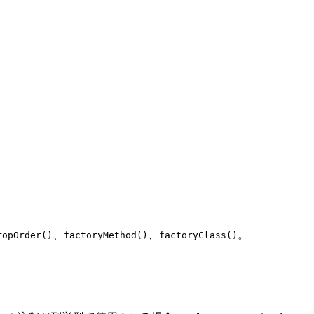
、
、
。
ropOrder()
factoryMethod()
factoryClass()