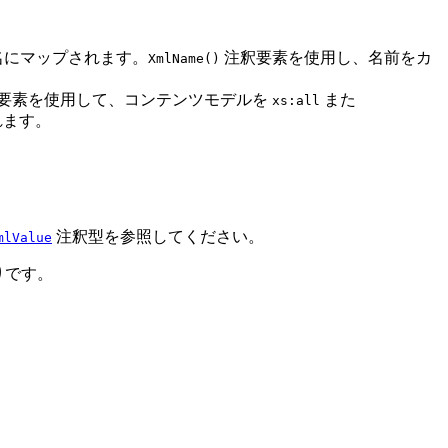
名にマップされます。
注釈要素を使用し、名前をカ
XmlName()
要素を使用して、コンテンツモデルを
また
xs:all
れます。
注釈型を参照してください。
mlValue
りです。