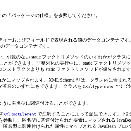
 javadoc の「パッケージの仕様」を参照してください。
、プロパティーおよびフィールドで表現される値のデータコンテナで
値のデータコンテナです。
か、引数のない static ファクトリメソッドのいずれかがクラスに
とができます。非整列化の実行中に、static ファクトリメ
トラクタよりも static ファクトリメソッドが優先されま
型のいずれかにマップされます。XML Schema 型は、クラス内に含ま
か匿名のいずれにもできます。クラスを
で
@XmlType(name="")
ように匿名型に関連付けることができます。
@
で注釈することによって派生できます。下記の
XmlRootElement
たクラスを参照し、匿名型に関連付けられた要素にマップされる Java
を参照し、匿名型に関連付けられた属性にマップされる JavaBean 