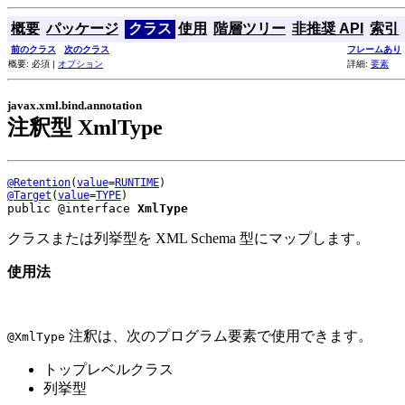
概要
パッケージ
クラス
使用
階層ツリー
非推奨 API
索引
前のクラス
次のクラス
フレームあり
概要: 必須 |
オプション
詳細:
要素
javax.xml.bind.annotation
注釈型 XmlType
@Retention
(
value
=
RUNTIME
@Target
(
value
=
TYPE
public @interface 
XmlType
クラスまたは列挙型を XML Schema 型にマップします。
使用法
注釈は、次のプログラム要素で使用できます。
@XmlType
トップレベルクラス
列挙型