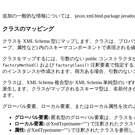
追加の一般的な情報については、javax.xml.bind.package
クラスのマッピング
クラスを XML Schema 型にマップします。クラスは
ープ、属性など) 内のスキーマコンポーネントで表現される
クラスをマップするには、引数のない public コンストラクタ
および
注釈要素で指定するこ
factoryMethod()
factoryClass()
のインスタンスが作成されます。両方ある場合、引数のないコンス
クラスは、XML Schema 複合型か XML Schema 単純
派生します。クラスがマップされるスキーマ型は、名前付き
ます。
グローバル要素、ローカル要素、またはローカル属性を次の
グローバル要素:
匿名型のグローバル要素は、クラスを 
ローカル要素:
@XmlType(name="") で注釈され
属性:
@XmlType(name="") で注釈されたクラス