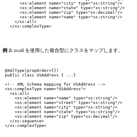
       <xs:element name="city" type="xs:string"/>

       <xs:element name="state" type="xs:string"/>

       <xs:element name="zip" type="xs:decimal"/>

       <xs:element name="name" type="xs:string"/>

     </xs:all>

   </xs:complexType> 

例 2:
xs:all を使用した複合型にクラスをマップします。
 @XmlType(propOrder={})

 public class USAddress { ...}

 <!-- XML Schema mapping for USAddress -->

 <xs:complexType name="USAddress">

   <xs:all>

     <xs:element name="name" type="xs:string"/>

     <xs:element name="street" type="xs:string"/>

     <xs:element name="city" type="xs:string"/>

     <xs:element name="state" type="xs:string"/>

     <xs:element name="zip" type="xs:decimal"/>

   </xs:sequence>
