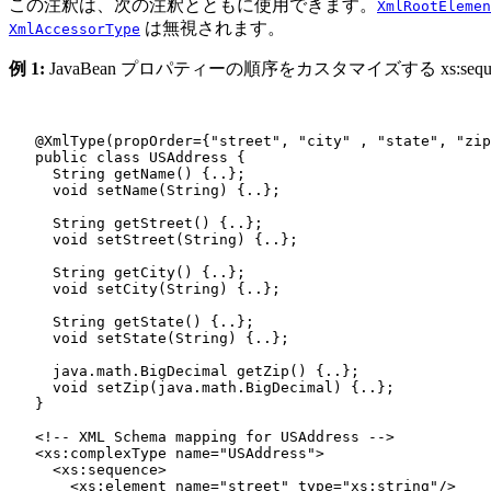
この注釈は、次の注釈とともに使用できます。
XmlRootElemen
は無視されます。
XmlAccessorType
例 1:
JavaBean プロパティーの順序をカスタマイズする xs:s
   @XmlType(propOrder={"street", "city" , "state", "zip
   public class USAddress {

     String getName() {..};

     void setName(String) {..};

     String getStreet() {..};

     void setStreet(String) {..};

     String getCity() {..}; 

     void setCity(String) {..};

     String getState() {..};

     void setState(String) {..};

     java.math.BigDecimal getZip() {..};

     void setZip(java.math.BigDecimal) {..};

   }

   <!-- XML Schema mapping for USAddress -->

   <xs:complexType name="USAddress">

     <xs:sequence>

       <xs:element name="street" type="xs:string"/>
