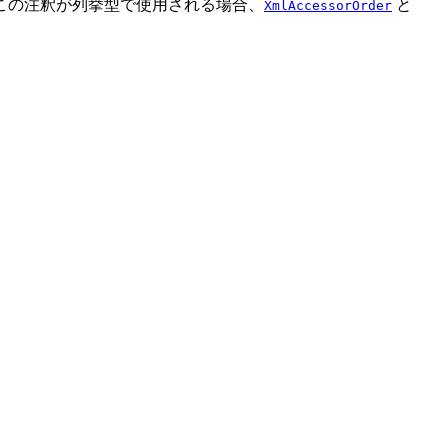
この注釈が列挙型で使用される場合、
と
XmlAccessorOrder