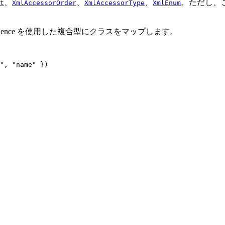
、
、
、
。ただし、
t
XmlAccessorOrder
XmlAccessorType
XmlEnum
equence を使用した複合型にクラスをマップします。
", "name" })
