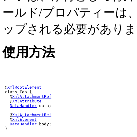
ールド/プロパティーは
ップされる必要がありま
使用方法
 @
XmlRootElement
 class Foo {

   @
XmlAttachmentRef
   @
XmlAttribute
DataHandler
 data;

   @
XmlAttachmentRef
   @
XmlElement
DataHandler
 body;

 }
