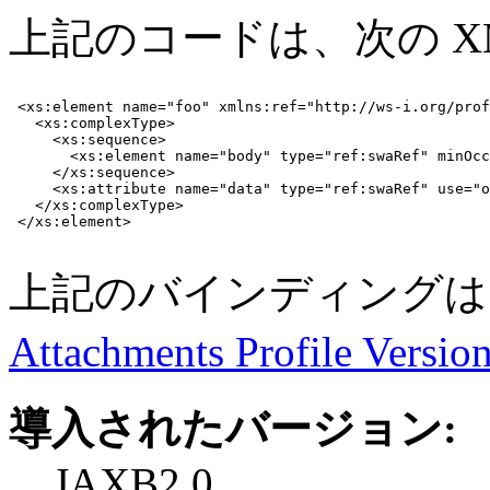
上記のコードは、次の X
 <xs:element name="foo" xmlns:ref="http://ws-i.org/prof
   <xs:complexType>

     <xs:sequence>

       <xs:element name="body" type="ref:swaRef" minOcc
     </xs:sequence>

     <xs:attribute name="data" type="ref:swaRef" use="o
   </xs:complexType>

 </xs:element>

上記のバインディングは、WS-
Attachments Profile Version
導入されたバージョン:
JAXB2.0