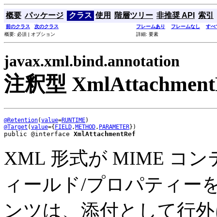
概要
パッケージ
クラス
使用
階層ツリー
非推奨 API
索引
前のクラス
次のクラス
フレームあり
フレームなし
すべ
概要: 必須 | オプション
詳細: 要素
javax.xml.bind.annotation
注釈型 XmlAttachment
@Retention
(
value
=
RUNTIME
@Target
(
value
={
FIELD
,
METHOD
,
PARAMETER
public @interface 
XmlAttachmentRef
XML 形式が MIME コ
ィールド/プロパティーを
ンツは、添付として行外