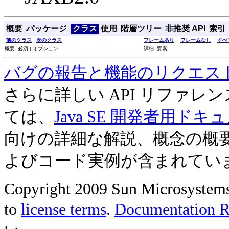
概要
パッケージ
クラス
使用
階層ツリー
非推奨 API
索引
前のクラス
次のクラス
フレームあり
フレームなし
すべ
概要: 必須 | オプション
詳細: 要素
バグの報告と機能のリクエス
さらに詳しい API リファ
ては、
Java SE 開発者用ドキ
向けの詳細な解説、概念の概
よびコード実例が含まれてい
Copyright 2009 Sun Microsystems, 
to
license terms
.
Documentation Re