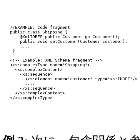
   //EXAMPLE: Code fragment

   public class Shipping {

       @XmlIDREF public Customer getCustomer();

       public void setCustomer(Customer customer);

       ....

    }

   <!-- Example: XML Schema fragment -->

   <xs:complexType name="Shipping">

     <xs:complexContent>

       <xs:sequence>

         <xs:element name="customer" type="xs:IDREF"/>

         ....

       </xs:sequence>

     </xs:complexContent>

   </xs:complexType>
