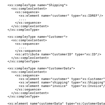
   <xs:complexType name="Shipping">

     <xs:complexContent>

       <xs:sequence>

         <xs:element name="customer" type="xs:IDREF"/>

         ....

       </xs:sequence>

     </xs:complexContent>

   </xs:complexType>

   <xs:complexType name="Customer">

     <xs:complexContent>

       <xs:sequence>

         ....

       </xs:sequence>

       <xs:attribute name="CustomerID" type="xs:ID"/>

     </xs:complexContent>

   </xs:complexType>

   <xs:complexType name="CustomerData">

     <xs:complexContent>

       <xs:sequence>

         <xs:element name="customer" type="xs:Customer"
         <xs:element name="shipping" type="xs:Shipping"
         <xs:element name="invoice"  type="xs:Invoice"/
       </xs:sequence>

     </xs:complexContent>

   </xs:complexType>

   <xs:element name"customerData" type="xs:CustomerData