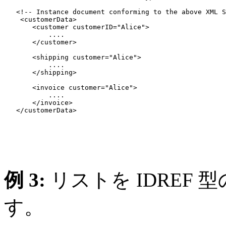
   <!-- Instance document conforming to the above XML S
    <customerData>

       <customer customerID="Alice">

           ....

       </customer>

       <shipping customer="Alice">

           ....

       </shipping>

       <invoice customer="Alice">

           ....

       </invoice>

   </customerData>

例 3:
リストを IDREF
す。