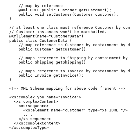
       // map by reference

       @XmlIDREF public Customer getCustomer();       

       public void setCustomer(Customer customer);

   }

   // at least one class must reference Customer by con
   // Customer instances won't be marshalled.

   @XmlElement(name="CustomerData")

   public class CustomerData {

       // map reference to Customer by containment by d
       public Customer getCustomer();

       // maps reference to Shipping by containment by 
       public Shipping getShipping();     

       // maps reference to Invoice by containment by d
       public Invoice getInvoice();     

   }

   <!-- XML Schema mapping for above code frament -->

   <xs:complexType name="Invoice">

     <xs:complexContent>

       <xs:sequence>

         <xs:element name="customer" type="xs:IDREF"/>

         ....

       </xs:sequence>

     </xs:complexContent>

   </xs:complexType>
