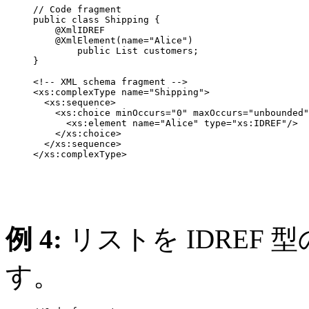
     // Code fragment

     public class Shipping {

         @XmlIDREF

         @XmlElement(name="Alice")

             public List customers;

     }

     <!-- XML schema fragment -->

     <xs:complexType name="Shipping">

       <xs:sequence>

         <xs:choice minOccurs="0" maxOccurs="unbounded"
           <xs:element name="Alice" type="xs:IDREF"/>

         </xs:choice>

       </xs:sequence>

     </xs:complexType> 

例 4:
リストを IDREF
す。