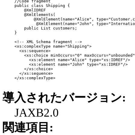
     //Code fragment

     public class Shipping {

         @XmlIDREF

         @XmlElements(

             @XmlElement(name="Alice", type="Customer.c
              @XmlElement(name="John", type="Internatio
         public List customers;

     }

     <!-- XML Schema fragment -->

     <xs:complexType name="Shipping">

       <xs:sequence>

         <xs:choice minOccurs="0" maxOccurs="unbounded"
           <xs:element name="Alice" type="xs:IDREF"/>

           <xs:element name="John" type="xs:IDREF"/>

         </xs:choice>

       </xs:sequence>

     </xs:complexType> 

導入されたバージョン:
JAXB2.0
関連項目: