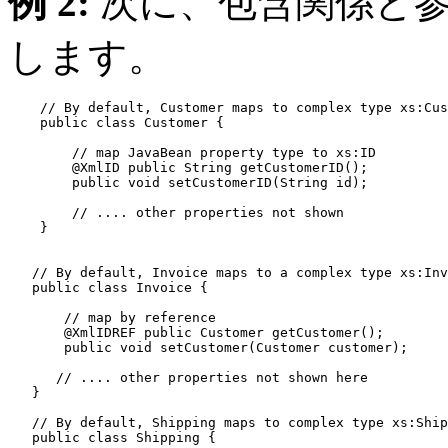
例 2:
次に、包含関係と参
します。
    // By default, Customer maps to complex type 
xs:Cus
    public class Customer {

        // map JavaBean property type to 
xs:ID
        @XmlID public String getCustomerID();

        public void setCustomerID(String id);

        // .... other properties not shown 

    }

   // By default, Invoice maps to a complex type 
xs:Inv
   public class Invoice {

       // map by reference

       @XmlIDREF public Customer getCustomer();       

       public void setCustomer(Customer customer);

      // .... other properties not shown here

   }

   // By default, Shipping maps to complex type 
xs:Ship
   public class Shipping {
