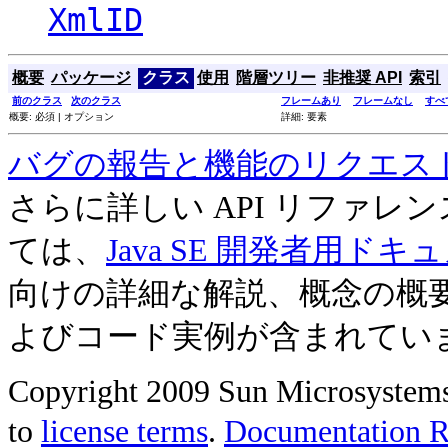
XmlID
概要
パッケージ
クラス
使用
階層ツリー
非推奨 API
索引
前のクラス
次のクラス
フレームあり
フレームなし
すべ
概要: 必須 | オプション
詳細: 要素
バグの報告と機能のリクエス
さらに詳しい API リファ
ては、
Java SE 開発者用ドキ
向けの詳細な解説、概念の概
よびコード実例が含まれてい
Copyright 2009 Sun Microsystems, 
to
license terms
.
Documentation Re