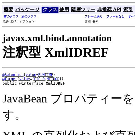
概要
パッケージ
クラス
使用
階層ツリー
非推奨 API
索引
前のクラス
次のクラス
フレームあり
フレームなし
すべ
概要: 必須 | オプション
詳細: 要素
javax.xml.bind.annotation
注釈型 XmlIDREF
@Retention
(
value
=
RUNTIME
@Target
(
value
={
FIELD
,
METHOD
public @interface 
XmlIDREF
JavaBean プロパティーを
す。