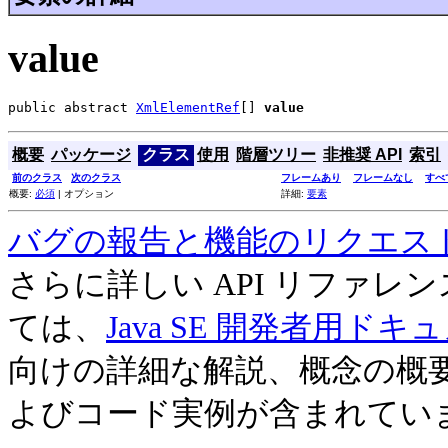
value
public abstract 
XmlElementRef
[] 
value
概要
パッケージ
クラス
使用
階層ツリー
非推奨 API
索引
前のクラス
次のクラス
フレームあり
フレームなし
すべ
概要:
必須
| オプション
詳細:
要素
バグの報告と機能のリクエス
さらに詳しい API リファ
ては、
Java SE 開発者用ドキ
向けの詳細な解説、概念の概
よびコード実例が含まれてい