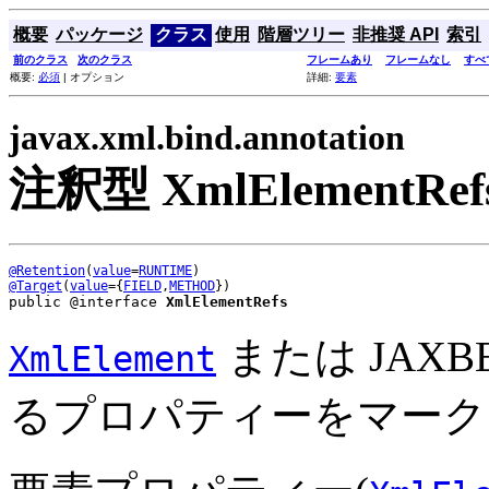
概要
パッケージ
クラス
使用
階層ツリー
非推奨 API
索引
前のクラス
次のクラス
フレームあり
フレームなし
すべ
概要:
必須
| オプション
詳細:
要素
javax.xml.bind.annotation
注釈型 XmlElementRef
@Retention
(
value
=
RUNTIME
@Target
(
value
={
FIELD
,
METHOD
public @interface 
XmlElementRefs
または JAXB
XmlElement
るプロパティーをマーク