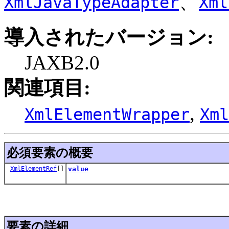
、
XmlJavaTypeAdapter
Xml
導入されたバージョン:
JAXB2.0
関連項目:
,
XmlElementWrapper
Xml
必須要素の概要
XmlElementRef
[]
value
要素の詳細