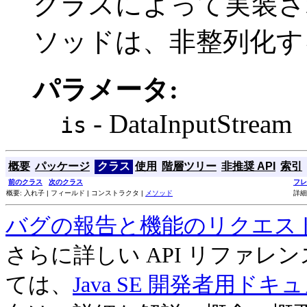
クラスによって実装さ
ソッドは、非整列化す
パラメータ:
- DataInputStream
is
概要
パッケージ
クラス
使用
階層ツリー
非推奨 API
索引
前のクラス
次のクラス
フレ
概要: 入れ子 | フィールド | コンストラクタ |
メソッド
詳細
バグの報告と機能のリクエス
さらに詳しい API リファ
ては、
Java SE 開発者用ドキ