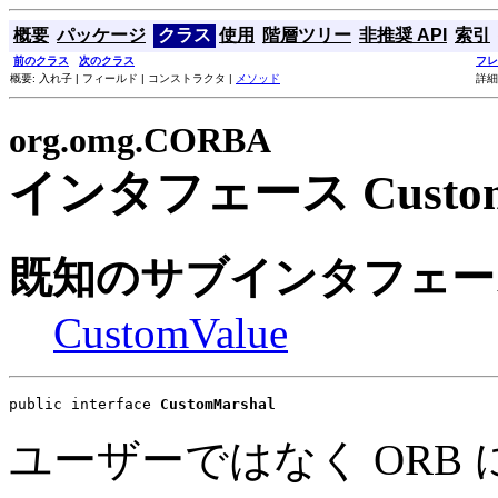
概要
パッケージ
クラス
使用
階層ツリー
非推奨 API
索引
前のクラス
次のクラス
フレ
概要: 入れ子 | フィールド | コンストラクタ |
メソッド
詳細
org.omg.CORBA
インタフェース Custom
既知のサブインタフェー
CustomValue
public interface 
CustomMarshal
ユーザーではなく ORB