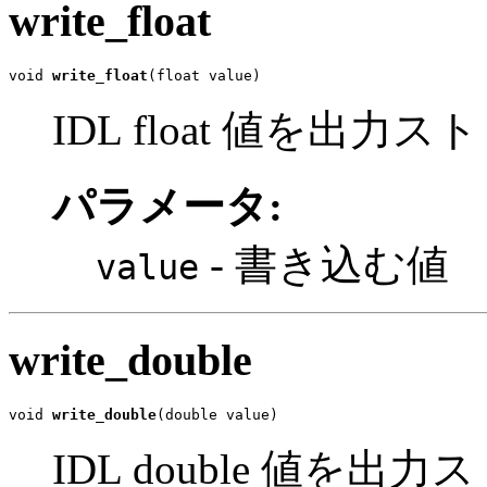
write_float
void 
write_float
(float value)
IDL float 値を出
パラメータ:
- 書き込む値
value
write_double
void 
write_double
(double value)
IDL double 値