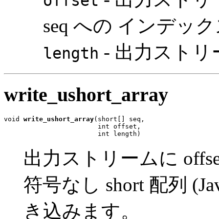
offset
seq への インデッ
- 出力スト
length
write_ushort_array
void 
write_ushort_array
(short[] seq,

                        int offset,

                        int length)
出力ストリームに offset
符号なし short 配列 (J
き込みます。