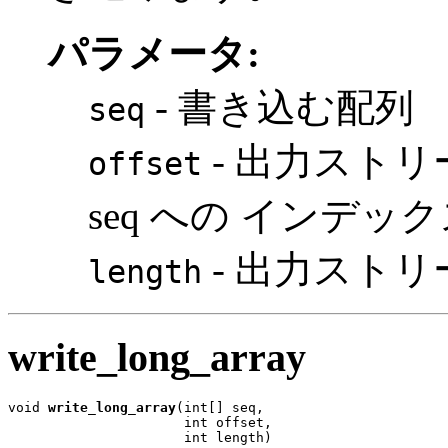
パラメータ:
- 書き込む配列
seq
- 出力スト
offset
seq への インデッ
- 出力スト
length
write_long_array
void 
write_long_array
(int[] seq,

                      int offset,

                      int length)