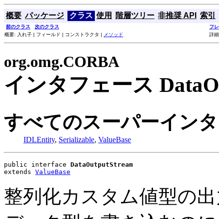
概要
パッケージ
クラス
使用
階層ツリー
非推奨 API
索引
前のクラス
次のクラス
フレ
概要: 入れ子 | フィールド | コンストラクタ |
メソッド
詳細
org.omg.CORBA
インタフェース DataOut
すべてのスーパーインタ
IDLEntity
,
Serializable
,
ValueBase
public interface 
DataOutputStream
extends 
ValueBase
整列化カスタム値型の出