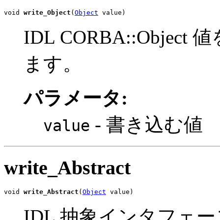
void 
write_Object
(
Object
 value)
IDL CORBA::Obj
ます。
パラメータ:
- 書き込む値
value
write_Abstract
void 
write_Abstract
(
Object
 value)
IDL 抽象インタフェ