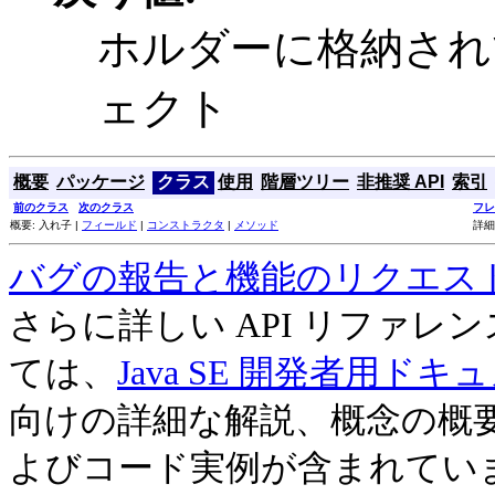
ホルダーに格納さ
ェクト
概要
パッケージ
クラス
使用
階層ツリー
非推奨 API
索引
前のクラス
次のクラス
フレ
概要: 入れ子 |
フィールド
|
コンストラクタ
|
メソッド
詳細
バグの報告と機能のリクエス
さらに詳しい API リファ
ては、
Java SE 開発者用ドキ
向けの詳細な解説、概念の概
よびコード実例が含まれてい