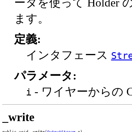
ータを使って Holder 
ます。
定義:
インタフェース
Str
パラメータ:
- ワイヤーからの CD
i
_write
public void 
_write
(
OutputStream
 o)