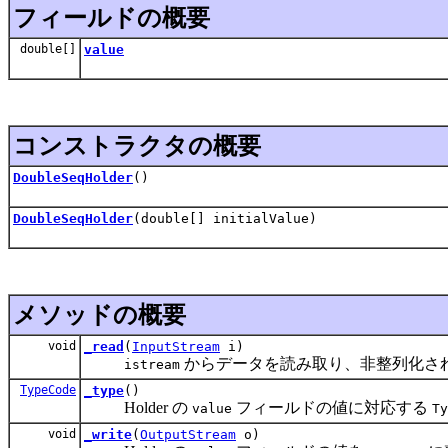
フィールドの概要
double[]
value
コンストラクタの概要
DoubleSeqHolder
()
DoubleSeqHolder
(double[] initialValue)
メソッドの概要
void
_read
(
InputStream
i)
からデータを読み取り、非整列化されたデ
istream
TypeCode
_type
()
Holder の
フィールドの値に対応する
value
Ty
void
_write
(
OutputStream
o)