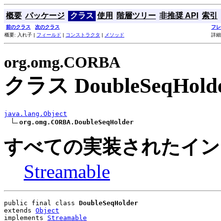
概要
パッケージ
クラス
使用
階層ツリー
非推奨 API
索引
前のクラス
次のクラス
フレ
概要: 入れ子 |
フィールド
|
コンストラクタ
|
メソッド
詳細
org.omg.CORBA
クラス DoubleSeqHold
java.lang.Object
org.omg.CORBA.DoubleSeqHolder
すべての実装されたイン
Streamable
public final class 
DoubleSeqHolder
extends 
Object
implements 
Streamable