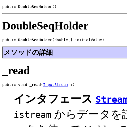
public 
DoubleSeqHolder
()
DoubleSeqHolder
public 
DoubleSeqHolder
(double[] initialValue)
メソッドの詳細
_read
public void 
_read
(
InputStream
 i)
インタフェース
Strea
からデータを
istream