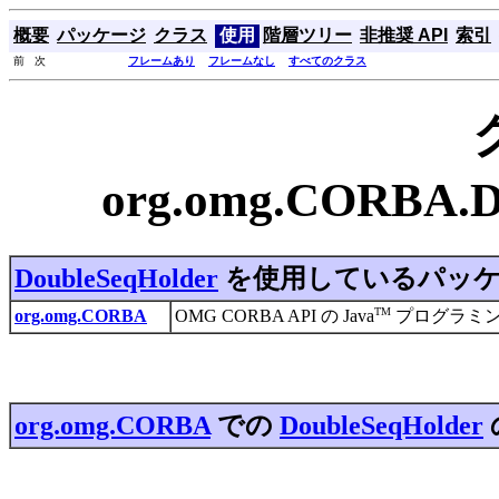
概要
パッケージ
クラス
使用
階層ツリー
非推奨 API
索引
前 次
フレームあり
フレームなし
すべてのクラス
org.omg.CORBA.
DoubleSeqHolder
を使用しているパッ
TM
org.omg.CORBA
OMG CORBA API の Java
プログラミン
org.omg.CORBA
での
DoubleSeqHolder