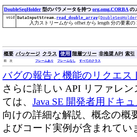
DoubleSeqHolder
型のパラメータを持つ
org.omg.CORBA
の
void
DataInputStream.
read_double_array
(
DoubleSeqHolder
入力ストリームから offset から length 分の要素の 
概要
パッケージ
クラス
使用
階層ツリー
非推奨 API
索引
前 次
フレームあり
フレームなし
すべてのクラス
バグの報告と機能のリクエス
さらに詳しい API リファ
ては、
Java SE 開発者用ドキ
向けの詳細な解説、概念の概
よびコード実例が含まれてい