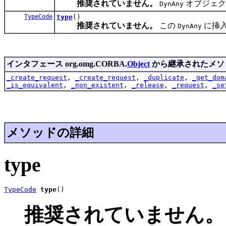
推奨されていません。
オブジェ
DynAny
TypeCode
type
()
推奨されていません。
この
に挿
DynAny
インタフェース org.omg.CORBA.
Object
から継承されたメソ
_create_request
,
_create_request
,
_duplicate
,
_get_dom
_is_equivalent
,
_non_existent
,
_release
,
_request
,
_se
メソッドの詳細
type
TypeCode
type
()
推奨されていません。