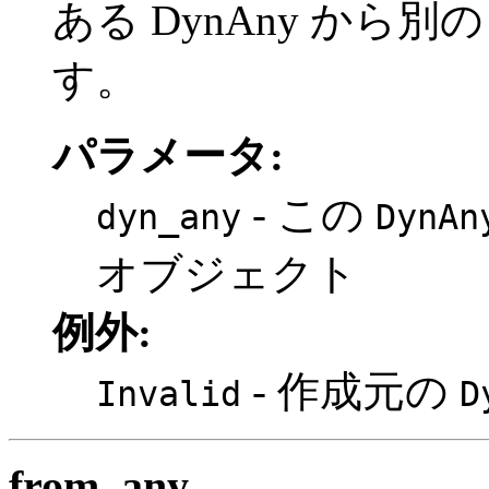
ある DynAny から別
す。
パラメータ:
- この
dyn_any
DynAn
オブジェクト
例外:
- 作成元の
Invalid
D
from_any