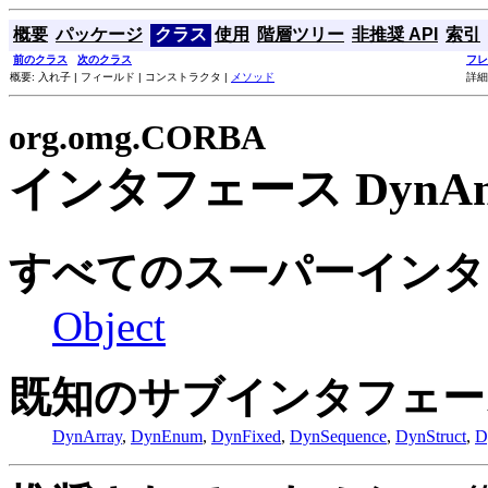
概要
パッケージ
クラス
使用
階層ツリー
非推奨 API
索引
前のクラス
次のクラス
フレ
概要: 入れ子 | フィールド | コンストラクタ |
メソッド
詳細
org.omg.CORBA
インタフェース DynAn
すべてのスーパーインタ
Object
既知のサブインタフェー
DynArray
,
DynEnum
,
DynFixed
,
DynSequence
,
DynStruct
,
D