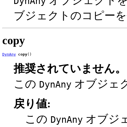
オブジェクト
DynAny
ブジェクトのコピーを
copy
DynAny
copy
()
推奨されていません。
この
オブジェ
DynAny
戻り値:
この
オブジ
DynAny