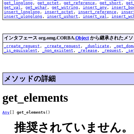
get_longlong
,
get_octet
,
get_reference
,
get_short
,
get
get_val
,
get_wchar
,
get_wstring
,
insert_any
,
insert_bo
insert_longlong
,
insert_octet
,
insert_reference
,
inser
insert_ulonglong
,
insert_ushort
,
insert_val
,
insert_wc
インタフェース org.omg.CORBA.
Object
から継承されたメソ
_create_request
,
_create_request
,
_duplicate
,
_get_dom
_is_equivalent
,
_non_existent
,
_release
,
_request
,
_se
メソッドの詳細
get_elements
Any
[] 
get_elements
()
推奨されていません。