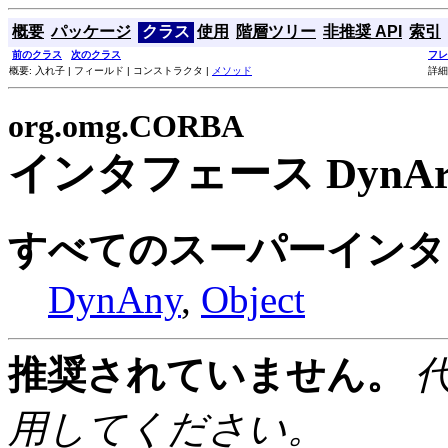
概要
パッケージ
クラス
使用
階層ツリー
非推奨 API
索引
前のクラス
次のクラス
フレ
概要: 入れ子 | フィールド | コンストラクタ |
メソッド
詳細
org.omg.CORBA
インタフェース DynAr
すべてのスーパーインタ
DynAny
,
Object
推奨されていません。
用してください。