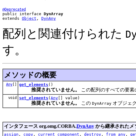
@Deprecated
public interface 
DynArray
extends 
Object
, 
DynAny
配列と関連付けられた
D
す。
メソッドの概要
Any
[]
get_elements
()
推奨されていません。
この配列のすべての要素
void
set_elements
(
Any
[] value)
推奨されていません。
この
オブジェク
DynArray
インタフェース org.omg.CORBA.
DynAny
から継承されたメ
assign
,
copy
,
current_component
,
destroy
,
from_any
,
ge