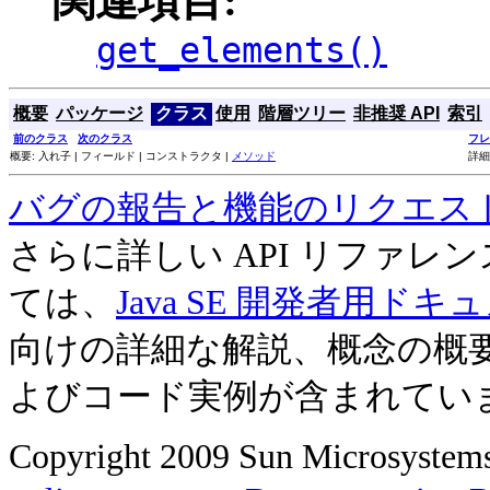
関連項目:
get_elements()
概要
パッケージ
クラス
使用
階層ツリー
非推奨 API
索引
前のクラス
次のクラス
フレ
概要: 入れ子 | フィールド | コンストラクタ |
メソッド
詳細
バグの報告と機能のリクエス
さらに詳しい API リファ
ては、
Java SE 開発者用ドキ
向けの詳細な解説、概念の概
よびコード実例が含まれてい
Copyright 2009 Sun Microsystems, 