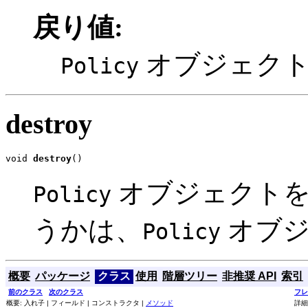
戻り値:
オブジェクト
Policy
destroy
void 
destroy
()
オブジェクトを
Policy
うかは、
オブジ
Policy
概要
パッケージ
クラス
使用
階層ツリー
非推奨 API
索引
前のクラス
次のクラス
フレ
概要: 入れ子 | フィールド | コンストラクタ |
メソッド
詳細