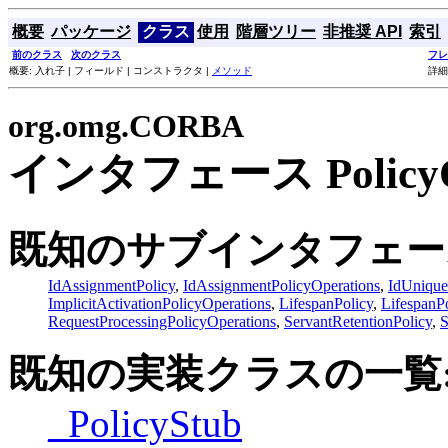
概要
パッケージ
クラス
使用
階層ツリー
非推奨 API
索引
前のクラス
次のクラス
フレ
概要: 入れ子 | フィールド | コンストラクタ |
メソッド
詳細
org.omg.CORBA
インタフェース PolicyOp
既知のサブインタフェー
IdAssignmentPolicy
,
IdAssignmentPolicyOperations
,
IdUnique
ImplicitActivationPolicyOperations
,
LifespanPolicy
,
LifespanP
RequestProcessingPolicyOperations
,
ServantRetentionPolicy
,
S
既知の実装クラスの一覧
_PolicyStub