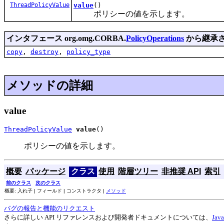
ThreadPolicyValue
value
()
ポリシーの値を示します。
インタフェース org.omg.CORBA.
PolicyOperations
から継承
copy
,
destroy
,
policy_type
メソッドの詳細
value
ThreadPolicyValue
value
()
ポリシーの値を示します。
概要
パッケージ
クラス
使用
階層ツリー
非推奨 API
索引
前のクラス
次のクラス
概要: 入れ子 | フィールド | コンストラクタ |
メソッド
バグの報告と機能のリクエスト
さらに詳しい API リファレンスおよび開発者ドキュメントについては、
Ja