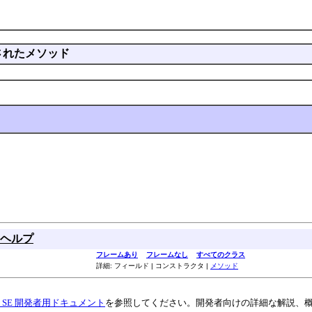
されたメソッド
ヘルプ
フレームあり
フレームなし
すべてのクラス
詳細: フィールド | コンストラクタ |
メソッド
va SE 開発者用ドキュメント
を参照してください。開発者向けの詳細な解説、