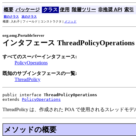
概要
パッケージ
クラス
使用
階層ツリー
非推奨 API
索引
前のクラス
次のクラス
概要: 入れ子 | フィールド | コンストラクタ |
メソッド
org.omg.PortableServer
インタフェース ThreadPolicyOperations
すべてのスーパーインタフェース:
PolicyOperations
既知のサブインタフェースの一覧:
ThreadPolicy
public interface 
ThreadPolicyOperations
extends 
PolicyOperations
ThreadPolicy は、作成された POA で使用されるスレッド
メソッドの概要