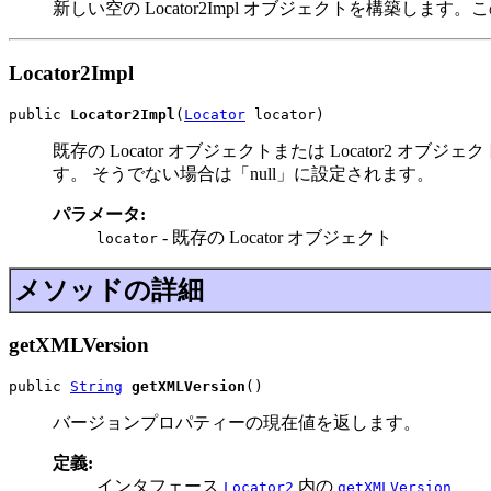
新しい空の Locator2Impl オブジェクトを構築し
Locator2Impl
public 
Locator2Impl
(
Locator
 locator)
既存の Locator オブジェクトまたは Locator2 オブ
す。 そうでない場合は「null」に設定されます。
パラメータ:
- 既存の Locator オブジェクト
locator
メソッドの詳細
getXMLVersion
public 
String
getXMLVersion
()
バージョンプロパティーの現在値を返します。
定義:
インタフェース
内の
Locator2
getXMLVersion