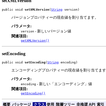
setXMLVersion
public void 
setXMLVersion
(
String
 version)
バージョンプロパティーの現在値を割り当てます。
パラメータ:
- 新しいバージョン値
version
関連項目:
getXMLVersion()
setEncoding
public void 
setEncoding
(
String
 encoding)
エンコーディングプロパティーの現在値を割り当てます
パラメータ:
- 新しい「エンコーディング」値
encoding
関連項目:
getEncoding()
概要
パッケージ
クラス
使用
階層ツリー
非推奨 API
索引