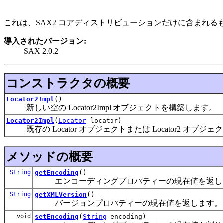
これは、SAX2 コアディストリビューションだけに含まれる
導入されたバージョン:
SAX 2.0.2
コンストラクタの概要
Locator2Impl
()
新しい空の Locator2Impl オブジェクトを構築します。
Locator2Impl
(
Locator
locator)
既存の Locator オブジェクトまたは Locator2 オブ
メソッドの概要
String
getEncoding
()
エンコーディングプロパティーの現在値を返し
String
getXMLVersion
()
バージョンプロパティーの現在値を返します。
void
setEncoding
(
String
encoding)