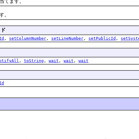
当てます。
す。
ッド
Id
,
setColumnNumber
,
setLineNumber
,
setPublicId
,
setSyst
otifyAll
,
toString
,
wait
,
wait
,
wait
Id