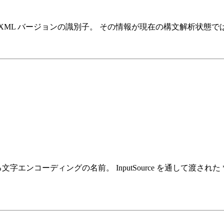
ML バージョンの識別子。 その情報が現在の構文解析状態ではま
字エンコーディングの名前。 InputSource を通して渡され