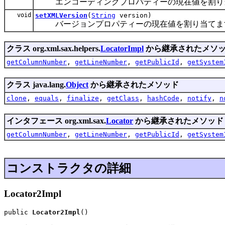
エンコーディングプロパティーの現在値を割り
void
setXMLVersion
(
String
version)
バージョンプロパティーの現在値を割り当てま
クラス org.xml.sax.helpers.
LocatorImpl
から継承されたメソ
getColumnNumber
,
getLineNumber
,
getPublicId
,
getSystem
クラス java.lang.
Object
から継承されたメソッド
clone
,
equals
,
finalize
,
getClass
,
hashCode
,
notify
,
n
インタフェース org.xml.sax.
Locator
から継承されたメソッド
getColumnNumber
,
getLineNumber
,
getPublicId
,
getSystem
コンストラクタの詳細
Locator2Impl
public 
Locator2Impl
()