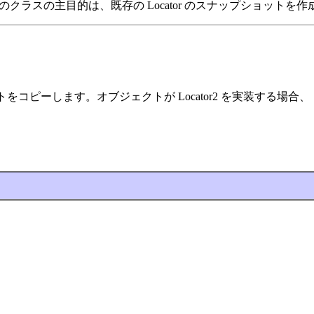
ます。このクラスの主目的は、既存の Locator のスナップショ
ジェクトをコピーします。オブジェクトが Locator2 を実装する場合、