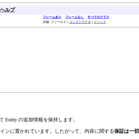
ヘルプ
フレームあり
フレームなし
すべてのクラス
詳細: フィールド |
コンストラクタ
|
メソッド
Entity の追加情報を保持します。
インに置かれています。したがって、内容に関する
保証は一切