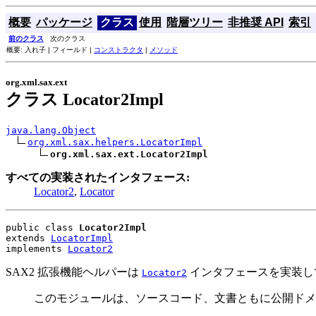
概要
パッケージ
クラス
使用
階層ツリー
非推奨 API
索引
前のクラス
次のクラス
概要: 入れ子 | フィールド |
コンストラクタ
|
メソッド
org.xml.sax.ext
クラス Locator2Impl
java.lang.Object
org.xml.sax.helpers.LocatorImpl
org.xml.sax.ext.Locator2Impl
すべての実装されたインタフェース:
Locator2
,
Locator
public class 
Locator2Impl
extends 
LocatorImpl
implements 
Locator2
SAX2 拡張機能ヘルパーは
インタフェースを実装して 
Locator2
このモジュールは、ソースコード、文書ともに公開ドメ