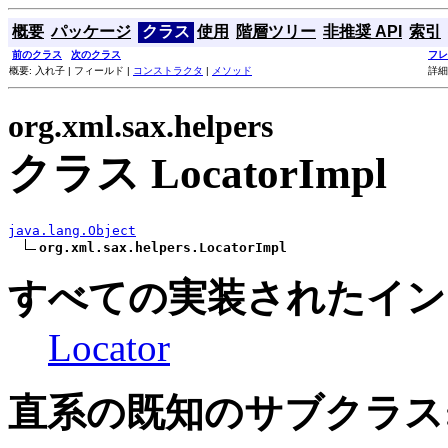
概要
パッケージ
クラス
使用
階層ツリー
非推奨 API
索引
前のクラス
次のクラス
フレ
概要: 入れ子 | フィールド |
コンストラクタ
|
メソッド
詳細
org.xml.sax.helpers
クラス LocatorImpl
java.lang.Object
org.xml.sax.helpers.LocatorImpl
すべての実装されたイン
Locator
直系の既知のサブクラス