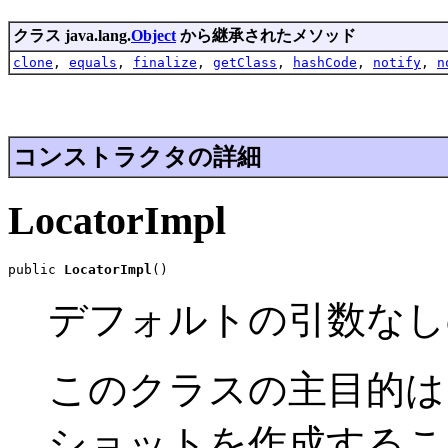
クラス java.lang.
Object
から継承されたメソッド
clone
,
equals
,
finalize
,
getClass
,
hashCode
,
notify
,
n
コンストラクタの詳細
LocatorImpl
public 
LocatorImpl
()
デフォルトの引数な
このクラスの主目的は、既
ショットを作成するこ