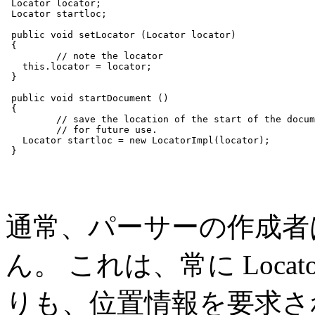
 Locator locator;

 Locator startloc;

 public void setLocator (Locator locator)

 {

         // note the locator

   this.locator = locator;

 }

 public void startDocument ()

 {

         // save the location of the start of the docum
         // for future use.

   Locator startloc = new LocatorImpl(locator);

通常、パーサーの作成者
ん。 これは、常に Loc
りも、位置情報を要求さ