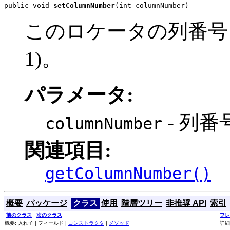
public void 
setColumnNumber
(int columnNumber)
このロケータの列番号
1)。
パラメータ:
- 列番
columnNumber
関連項目:
getColumnNumber()
概要
パッケージ
クラス
使用
階層ツリー
非推奨 API
索引
前のクラス
次のクラス
フレ
概要: 入れ子 | フィールド |
コンストラクタ
|
メソッド
詳細