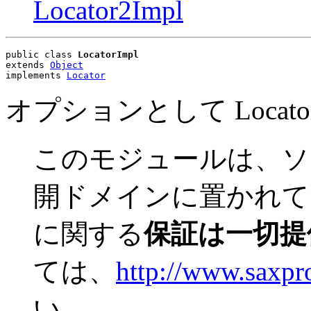
Locator2Impl
public class 
LocatorImpl
extends 
Object
implements 
Locator
オプションとして Loca
このモジュールは、ソ
開ドメインに置かれて
に関する
保証は一切提
ては、
http://www.saxpro
い。