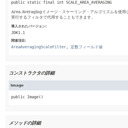
public static final int SCALE_AREA_AVERAGING
Area Averagingイメージ・スケーリング・アルゴリズムを使
実行するフィルタで代用することもできます。
導入されたバージョン:
JDK1.1
関連項目:
AreaAveragingScaleFilter
,
定数フィールド値
コンストラクタの詳細
Image
public Image()
メソッドの詳細