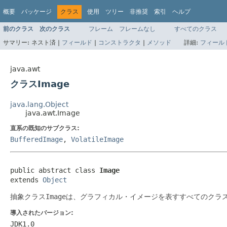
概要
パッケージ
クラス
使用
ツリー
非推奨
索引
ヘルプ
前のクラス
次のクラス
フレーム
フレームなし
すべてのクラス
サマリー:
ネスト済 |
フィールド
|
コンストラクタ
|
メソッド
詳細:
フィール
java.awt
クラスImage
java.lang.Object
java.awt.Image
直系の既知のサブクラス:
BufferedImage
,
VolatileImage
public abstract class 
Image
extends 
Object
抽象クラス
Image
は、グラフィカル・イメージを表すすべてのクラ
導入されたバージョン:
JDK1.0