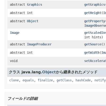
abstract
Graphics
getGraphics
abstract int
getHeight
(
I
abstract
Object
getProperty
ImageObserv
Image
getScaledIn
int hints)
abstract
ImageProducer
getSource
()
abstract int
getWidth
(
Im
void
setAccelera
クラス java.lang.
Object
から継承されたメソッド
clone
,
equals
,
finalize
,
getClass
,
hashCode
,
notify
フィールドの詳細