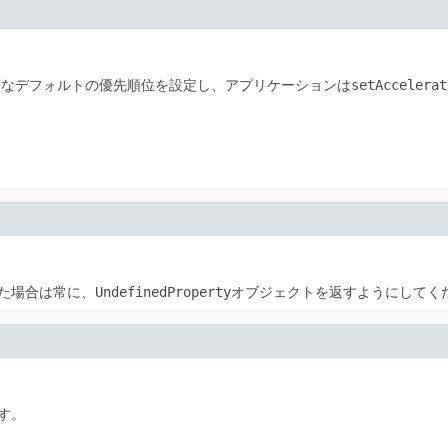
まなデフォルトの優先順位を設定し、アプリケーションは
setAccelerat
た場合は常に、
UndefinedProperty
オブジェクトを返すようにしてく
す。