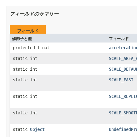
フィールドのサマリー
フィールド
修飾子と型
フィールド
protected float
acceleratio
static int
SCALE_AREA_
static int
SCALE_DEFAU
static int
SCALE_FAST
static int
SCALE_REPLI
static int
SCALE_SMOOT
static
Object
UndefinedPr