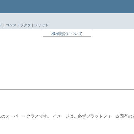
ド
|
コンストラクタ
|
メソッド
機械翻訳について
スのスーパー・クラスです。
イメージは、必ずプラットフォーム固有の