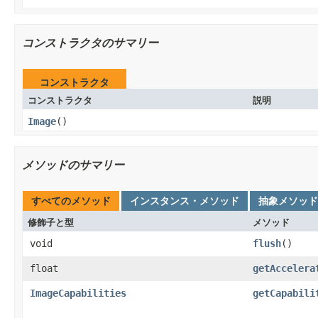
コンストラクタのサマリー
コンストラクタ
コンストラクタ
説明
Image
()
メソッドのサマリー
すべてのメソッド
インスタンス・メソッド
抽象メソッド
修飾子と型
メソッド
void
flush
()
float
getAccelera
ImageCapabilities
getCapabili