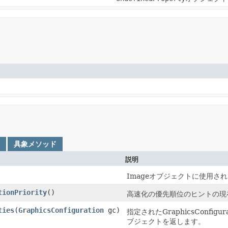
具象メソッド
説明
Imageオブジェクトに使用
tionPriority
()
高速化の優先順位のヒントの現
ties
(
GraphicsConfiguration
gc)
指定されたGraphicsConfigu
ブジェクトを返します。