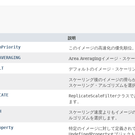
説明
nPriority
このイメージの高速化の優先順位
AVERAGING
Area Averagingイメージ
LT
デフォルトのイメージ・スケーリ
スケーリング後のイメージの滑ら
スケーリング・アルゴリズムを選
CATE
ReplicateScaleFilter
クラスで
ます。
H
スケーリング速度よりもイメージ
ルゴリズムを選択します。
operty
特定のイメージに対して定義され
UndefinedProperty
オブジェクト