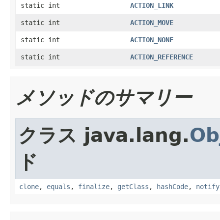
static int
ACTION_LINK
static int
ACTION_MOVE
static int
ACTION_NONE
static int
ACTION_REFERENCE
メソッドのサマリー
クラス java.lang.
Ob
ド
clone
,
equals
,
finalize
,
getClass
,
hashCode
,
notify