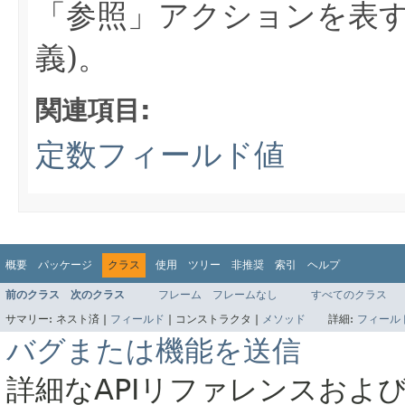
「参照」アクションを表
義)。
関連項目:
定数フィールド値
概要
パッケージ
クラス
使用
ツリー
非推奨
索引
ヘルプ
前のクラス
次のクラス
フレーム
フレームなし
すべてのクラス
サマリー:
ネスト済 |
フィールド
|
コンストラクタ |
メソッド
詳細:
フィール
バグまたは機能を送信
詳細なAPIリファレンスおよ