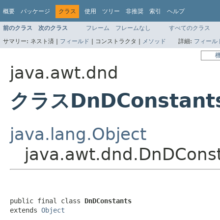
概要
パッケージ
クラス
使用
ツリー
非推奨
索引
ヘルプ
前のクラス
次のクラス
フレーム
フレームなし
すべてのクラス
サマリー:
ネスト済 |
フィールド
|
コンストラクタ |
メソッド
詳細:
フィール
java.awt.dnd
クラスDnDConstant
java.lang.Object
java.awt.dnd.DnDCons
public final class 
DnDConstants
extends 
Object