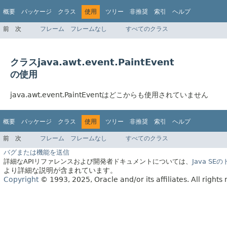
概要
パッケージ
クラス
使用
ツリー
非推奨
索引
ヘルプ
前
次
フレーム
フレームなし
すべてのクラス
クラスjava.awt.event.PaintEvent
の使用
java.awt.event.PaintEventはどこからも使用されていません
概要
パッケージ
クラス
使用
ツリー
非推奨
索引
ヘルプ
前
次
フレーム
フレームなし
すべてのクラス
バグまたは機能を送信
詳細なAPIリファレンスおよび開発者ドキュメントについては、
Java S
より詳細な説明が含まれています。
Copyright
© 1993, 2025, Oracle and/or its affiliates.
All rights