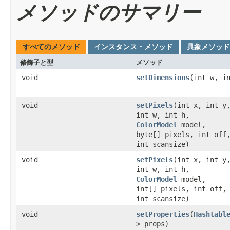
メソッドのサマリー
すべてのメソッド
インスタンス・メソッド
具象メソッド
修飾子と型
メソッド
void
setDimensions
(int w, i
void
setPixels
(int x, int y
int w, int h,
ColorModel
model,
byte[] pixels, int off
int scansize)
void
setPixels
(int x, int y
int w, int h,
ColorModel
model,
int[] pixels, int off,
int scansize)
void
setProperties
(
Hashtabl
> props)