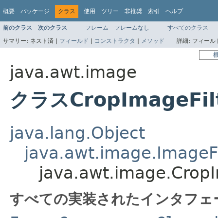
概要
パッケージ
クラス
使用
ツリー
非推奨
索引
ヘルプ
前のクラス
次のクラス
フレーム
フレームなし
すべてのクラス
サマリー:
ネスト済 |
フィールド
|
コンストラクタ
|
メソッド
詳細:
フィールド
java.awt.image
クラスCropImageFil
java.lang.Object
java.awt.image.ImageFi
java.awt.image.CropI
すべての実装されたインタフェ