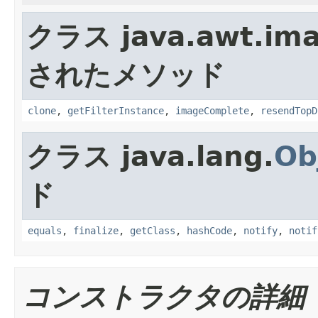
クラス java.awt.ima
されたメソッド
clone
,
getFilterInstance
,
imageComplete
,
resendTopD
クラス java.lang.
Ob
ド
equals
,
finalize
,
getClass
,
hashCode
,
notify
,
notif
コンストラクタの詳細