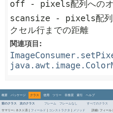
off
-
pixels
配列への
scansize
-
pixels
配
クセル行までの距離
関連項目:
ImageConsumer.setPix
java.awt.image.Color
概要
パッケージ
クラス
使用
ツリー
非推奨
索引
ヘルプ
前のクラス
次のクラス
フレーム
フレームなし
すべてのクラス
サマリー:
ネスト済 |
フィールド
|
コンストラクタ
|
メソッド
詳細:
フィールド