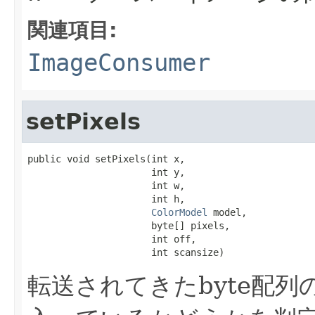
関連項目:
ImageConsumer
setPixels
public void setPixels(int x,

                      int y,

                      int w,

                      int h,

ColorModel
 model,

                      byte[] pixels,

                      int off,

                      int scansize)
転送されてきたbyte配