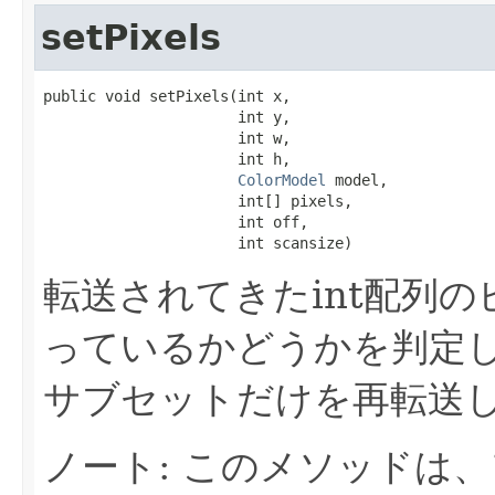
setPixels
public void setPixels(int x,

                      int y,

                      int w,

                      int h,

ColorModel
 model,

                      int[] pixels,

                      int off,

                      int scansize)
転送されてきたint配列
っているかどうかを判定
サブセットだけを再転送
ノート: このメソッドは