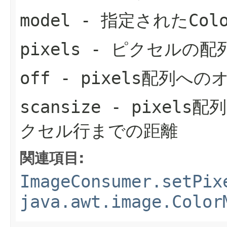
model
- 指定された
Col
pixels
- ピクセルの配
off
-
pixels
配列への
scansize
-
pixels
配
クセル行までの距離
関連項目:
ImageConsumer.setPix
java.awt.image.Color