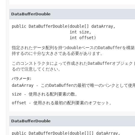
DataBufferDouble
public DataBufferDouble(double[] dataArray,

                        int size,

                        int offset)
指定されたデータ配列を持つ
double
ベースの
DataBuffer
を構築
持するのに十分な大きさである必要があります。
このコンストラクタによって作成された
DataBuffer
オブジェク
るので注意してください。
パラメータ:
dataArray
- この
DataBuffer
の最初で唯一のバンクとして使
size
- 使用される配列要素の数。
offset
- 使用される最初の配列要素のオフセット。
DataBufferDouble
public DataBufferDouble(double[][] dataArray,
