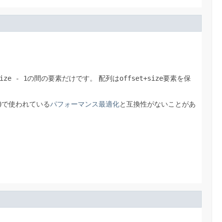
ize - 1
の間の要素だけです。
配列は
offset+size
要素を保
)で使われている
パフォーマンス最適化
と互換性がないことがあ