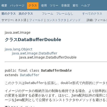
概要
パッケージ
クラス
使用
ツリー
非推奨
索引
ヘルプ
前のクラス
次のクラス
フレーム
フレームなし
すべてのクラス
サマリー:
ネスト済 |
フィールド
|
コンストラクタ
|
メソッド
詳細:
フィールド
java.awt.image
クラスDataBufferDouble
java.lang.Object
java.awt.image.DataBuffer
java.awt.image.DataBufferDouble
public final class 
DataBufferDouble
extends 
DataBuffer
このクラスは
DataBuffer
を拡張し、
double
形式で内部的にデータ
イメージのデータの格納方法の制御を維持できる場合、より効率的
の変更を追跡する必要があります。ほかに、Java配列以外の場所
ージをJava配列として公開するコンストラクタやメソッドを避け