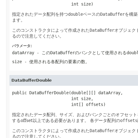
                        int size)
指定されたデータ配列を持つ
double
ベースの
DataBuffer
を構築
ます。
このコンストラクタによって作成された
DataBuffer
オブジェク
るので注意してください。
パラメータ:
dataArray
- この
DataBuffer
のバンクとして使用される
doub
size
- 使用される各配列の要素の数。
DataBufferDouble
public DataBufferDouble(double[][] dataArray,

                        int size,

                        int[] offsets)
指定されたデータ配列、サイズ、およびバンクごとのオフセット
するoffset以上である必要があります。
各データ配列の
offsets
このコンストラクタによって作成された
DataBuffer
オブジェク
るので注意してください。