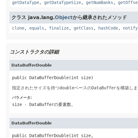
getDataType
,
getDataTypeSize
,
getNumBanks
,
getOffse
クラス java.lang.
Object
から継承されたメソッド
clone
,
equals
,
finalize
,
getClass
,
hashCode
,
notify
コンストラクタの詳細
DataBufferDouble
public DataBufferDouble(int size)
指定されたサイズを持つ
double
ベースの
DataBuffer
を構築しま
パラメータ:
size
-
DataBuffer
の要素数。
DataBufferDouble
public DataBufferDouble(int size,
