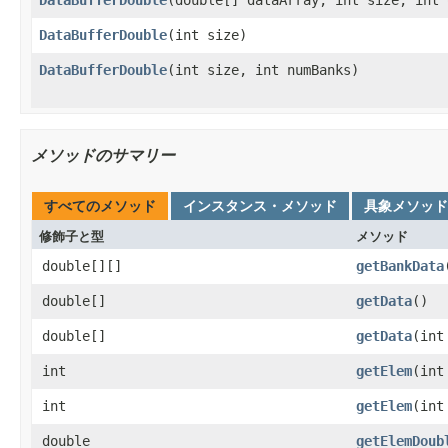
DataBufferDouble
(int size)
DataBufferDouble
(int size, int numBanks)
メソッドのサマリー
すべてのメソッド
インスタンス・メソッド
具象メソッド
修飾子と型
メソッド
double[][]
getBankData
double[]
getData
()
double[]
getData
(int
int
getElem
(int
int
getElem
(int
double
getElemDoub