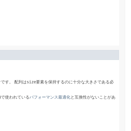
けです。
配列は
size
要素を保持するのに十分な大きさである必
)で使われている
パフォーマンス最適化
と互換性がないことがあ