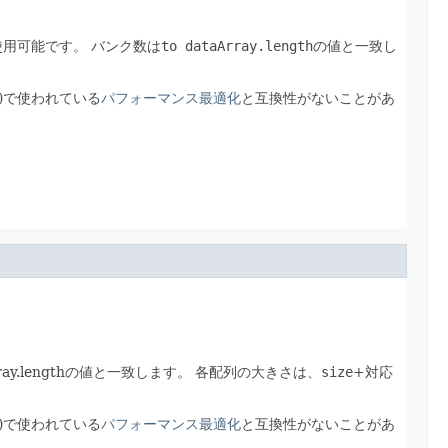
使用可能です。
バンク数は
to dataArray.length
の値と一致し
)で使われている
パフォーマンス最適化
と互換性がないことがあ
ray.lengthの値と一致します。
各配列の大きさは、
size
+対応
)で使われている
パフォーマンス最適化
と互換性がないことがあ