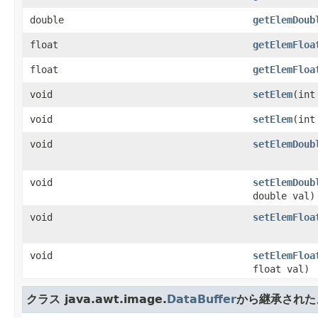
double
getElemDoub
float
getElemFloa
float
getElemFloa
void
setElem
(int
void
setElem
(int
void
setElemDoub
void
setElemDoub
double val)
void
setElemFloa
void
setElemFloa
float val)
クラス java.awt.image.
DataBuffer
から継承された