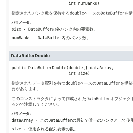
                        int numBanks)
指定されたバンク数を保持する
double
ベースの
DataBuffer
を構
パラメータ:
size
-
DataBuffer
の各バンク内の要素数。
numBanks
-
DataBuffer
内のバンク数。
DataBufferDouble
public DataBufferDouble(double[] dataArray,

                        int size)
指定されたデータ配列を持つ
double
ベースの
DataBuffer
を構築
要があります。
このコンストラクタによって作成された
DataBuffer
オブジェク
るので注意してください。
パラメータ:
dataArray
- この
DataBuffer
の最初で唯一のバンクとして使
size
- 使用される配列要素の数。