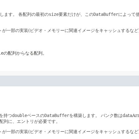
します。
各配列の最初の
size
要素だけが、この
DataBuffer
によって
トが一部の実装(ビデオ・メモリーに関連イメージをキャッシュするなど
le
の配列からなる配列。
を持つ
double
ベースの
DataBuffer
を構築します。
バンク数はdataAr
配列に、エントリが必要です。
トが一部の実装(ビデオ・メモリーに関連イメージをキャッシュするなど