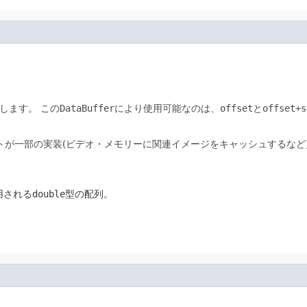
します。
この
DataBuffer
により使用可能なのは、
offset
と
offset+s
トが一部の実装(ビデオ・メモリーに関連イメージをキャッシュするなど
用される
double
型の配列。