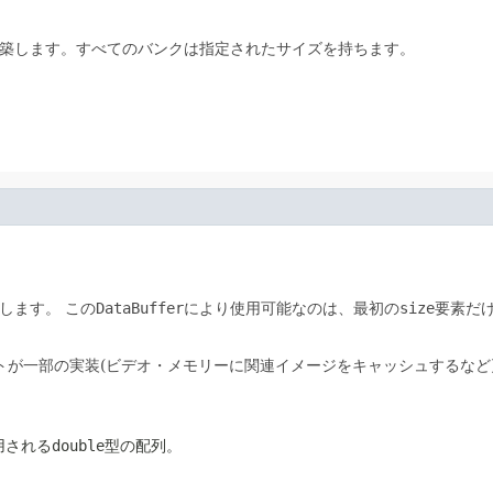
築します。すべてのバンクは指定されたサイズを持ちます。
します。
この
DataBuffer
により使用可能なのは、最初の
size
要素だ
トが一部の実装(ビデオ・メモリーに関連イメージをキャッシュするなど
用される
double
型の配列。