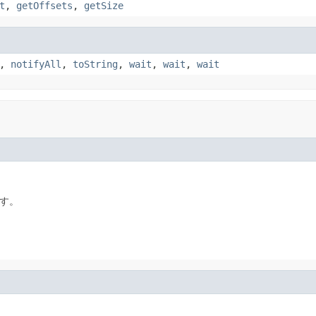
t
,
getOffsets
,
getSize
,
notifyAll
,
toString
,
wait
,
wait
,
wait
す。