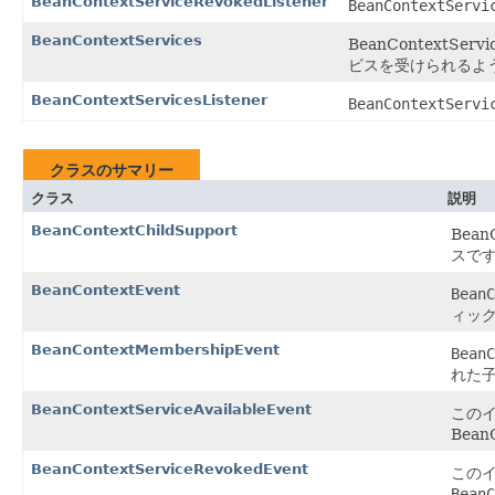
BeanContextServiceRevokedListener
BeanContextServi
BeanContextServices
BeanContextS
ビスを受けられるよう
BeanContextServicesListener
BeanContextServi
クラスのサマリー
クラス
説明
BeanContextChildSupport
Bea
スで
BeanContextEvent
BeanC
ィッ
BeanContextMembershipEvent
BeanC
れた
BeanContextServiceAvailableEvent
この
Bean
BeanContextServiceRevokedEvent
この
BeanC