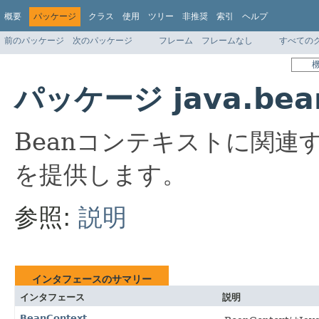
概要
パッケージ
クラス
使用
ツリー
非推奨
索引
ヘルプ
前のパッケージ
次のパッケージ
フレーム
フレームなし
すべての
パッケージ java.bean
Beanコンテキストに関
を提供します。
参照:
説明
インタフェースのサマリー
インタフェース
説明
BeanContext