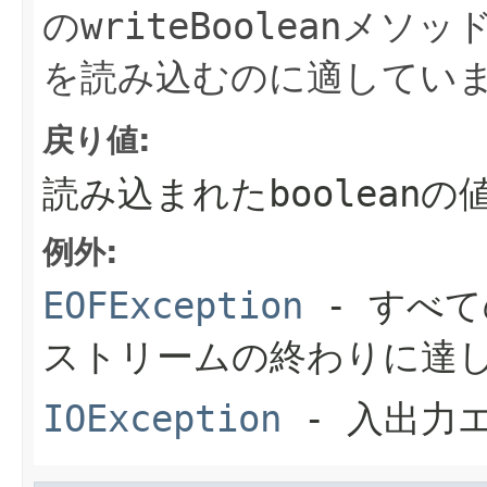
の
writeBoolean
メソッ
を読み込むのに適してい
戻り値:
読み込まれた
boolean
の
例外:
EOFException
- すべ
ストリームの終わりに達
IOException
- 入出力