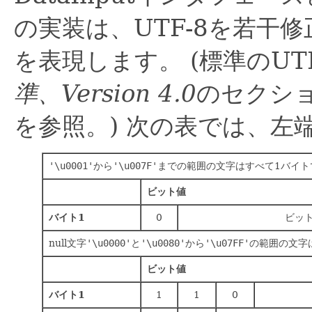
の実装は、UTF-8を若干修
を表現します。
(標準のUT
準、Version 4.0
のセクシ
を参照。)
次の表では、左
'\u0001'
から
'\u007F'
までの範囲の文字はすべて1バイト
ビット値
バイト1
0
ビット
null文字
'\u0000'
と
'\u0080'
から
'\u07FF'
の範囲の文字
ビット値
バイト1
1
1
0