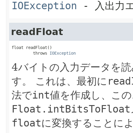
IOException
- 入出力
readFloat
float readFloat()

         throws 
IOException
4バイトの入力データを読
す。
これは、最初に
read
法で
int
値を作成し、この
Float.intBitsToFloat
float
に変換することに