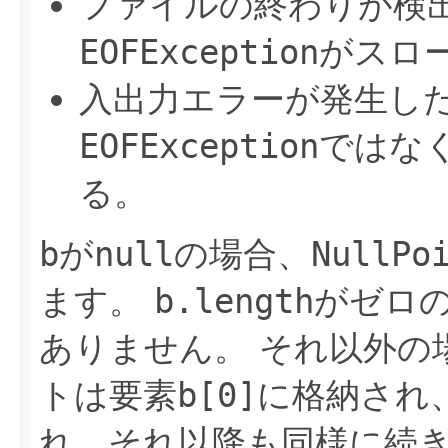
ファイルの終わりが検
EOFException
がスロ
入出力エラーが発生し
EOFException
ではな
る。
b
が
null
の場合、
NullPo
ます。
b.length
がゼロ
ありません。
それ以外の
トは要素
b[0]
に格納され
れ、それ以降も同様に続