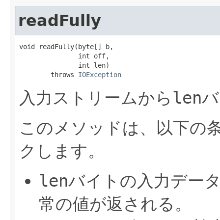
readFully
void readFully(byte[] b,

               int off,

               int len)

        throws 
IOException
入力ストリームから
len
バ
このメソッドは、以下の
クします。
len
バイトの入力デー
常の値が返される。