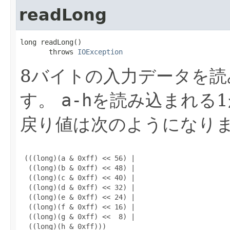
readLong
long readLong()

       throws 
IOException
8バイトの入力データを読
す。
a-h
を読み込まれる1
戻り値は次のようになり
 (((long)(a & 0xff) << 56) |

  ((long)(b & 0xff) << 48) |

  ((long)(c & 0xff) << 40) |

  ((long)(d & 0xff) << 32) |

  ((long)(e & 0xff) << 24) |

  ((long)(f & 0xff) << 16) |

  ((long)(g & 0xff) <<  8) |

  ((long)(h & 0xff)))
