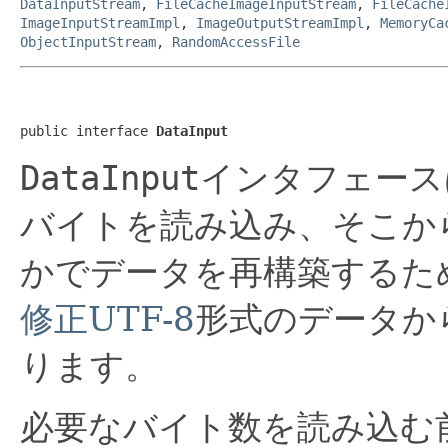
DataInputStream
,
FileCacheImageInputStream
,
FileCache
ImageInputStreamImpl
,
ImageOutputStreamImpl
,
MemoryCa
ObjectInputStream
,
RandomAccessFile
public interface 
DataInput
DataInput
インタフェース
バイトを読み込み、そこから
かでデータを再構築するた
修正UTF-8
形式のデータか
ります。
必要なバイト数を読み込む前にe