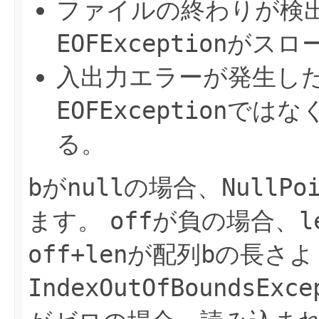
ファイルの終わりが検
EOFException
がスロ
入出力エラーが発生し
EOFException
ではな
る。
b
が
null
の場合、
NullPo
ます。
off
が負の場合、
l
off+len
が配列
b
の長さよ
IndexOutOfBoundsExce