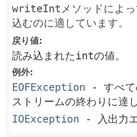
writeInt
メソッドによっ
込むのに適しています。
戻り値:
読み込まれた
int
の値。
例外:
EOFException
- すべ
ストリームの終わりに達
IOException
- 入出力