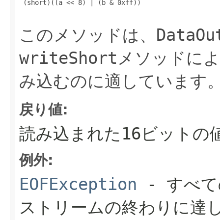
 (short)((a << 8) | (b & 0xff))

このメソッドは、
DataOu
writeShort
メソッドに
み込むのに適しています
戻り値:
読み込まれた16ビットの
例外:
EOFException
- すべ
ストリームの終わりに達