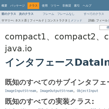
概要
パッケージ
クラス
使用
ツリー
非推奨
索引
ヘルプ
前のクラス
次のクラス
フレーム
フレームなし
すべてのクラス
サマリー:
ネスト済 |
フィールド |
コンストラクタ |
メソッド
詳細:
フィールド
compact1、compact2、c
java.io
インタフェースDataIn
既知のすべてのサブインタフェ
ImageInputStream
,
ImageOutputStream
,
ObjectInput
既知のすべての実装クラス: