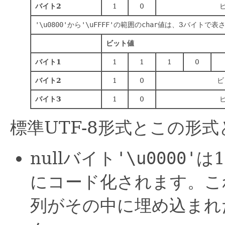
バイト2
1
0
ビ
'\u0800'
から
'\uFFFF'
の範囲の
char
値は、3バイトで表
ビット値
バイト1
1
1
1
0
バイト2
1
0
ビ
バイト3
1
0
ビ
標準UTF-8形式とこの形
nullバイト
'\u0000'
は
にコード化されます。こ
列がその中に埋め込まれた