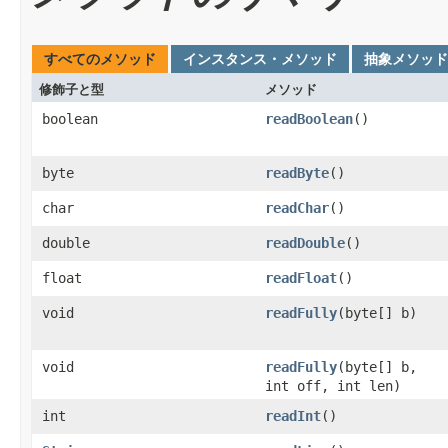
すべてのメソッド
インスタンス・メソッド
抽象メソッド
修飾子と型
メソッド
boolean
readBoolean
()
byte
readByte
()
char
readChar
()
double
readDouble
()
float
readFloat
()
void
readFully
(byte[] b)
void
readFully
(byte[] b,
int off, int len)
int
readInt
()