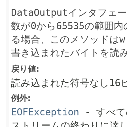
DataOutput
インタフェ
数が
0
から
65535
の範囲内
る場合、このメソッドは
w
書き込まれたバイトを読
戻り値:
読み込まれた符号なし16
例外:
EOFException
- すべ
ストリームの終わりに達