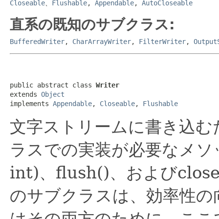
Closeable
、
Flushable
,
Appendable
,
AutoCloseable
直系の既知のサブクラス:
BufferedWriter
,
CharArrayWriter
,
FilterWriter
,
Output
public abstract class 
Writer
extends 
Object
implements 
Appendable
, 
Closeable
, 
Flushable
文字ストリームに書き込む
ラスでの実装が必要なメソッドは、w
int)、flush()、およびclo
のサブクラスは、効率性の
はその両方のために、ここ