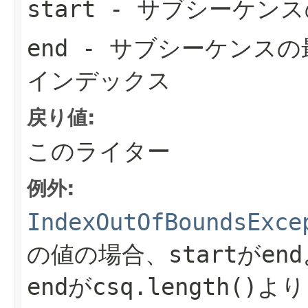
start
- サブシーケンス
end
- サブシーケンスの
インデックス
戻り値:
このライター
例外:
IndexOutOfBoundsExce
の値の場合、
start
が
end
end
が
csq.length()
より