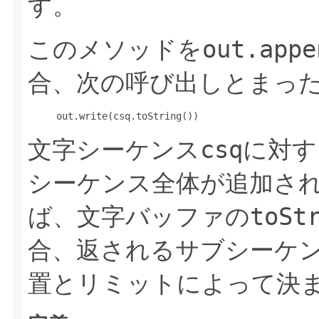
す。
このメソッドを
out.appe
合、次の呼び出しとまっ
     out.write(csq.toString()) 
文字シーケンス
csq
に対す
シーケンス全体が追加さ
ば、文字バッファの
toSt
合、返されるサブシーケ
置とリミットによって決