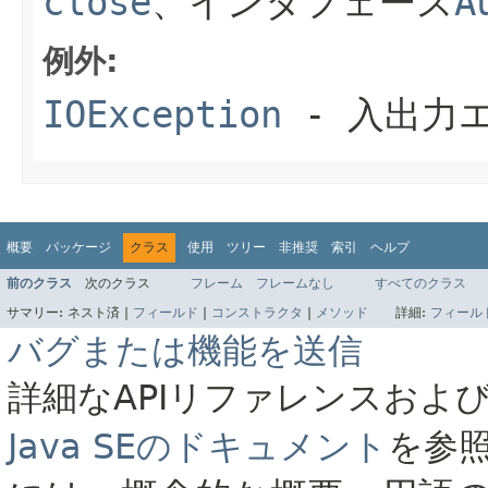
close
、インタフェース
A
例外:
IOException
- 入出力
概要
パッケージ
クラス
使用
ツリー
非推奨
索引
ヘルプ
前のクラス
次のクラス
フレーム
フレームなし
すべてのクラス
サマリー:
ネスト済 |
フィールド
|
コンストラクタ
|
メソッド
詳細:
フィール
バグまたは機能を送信
詳細なAPIリファレンスおよ
Java SEのドキュメント
を参