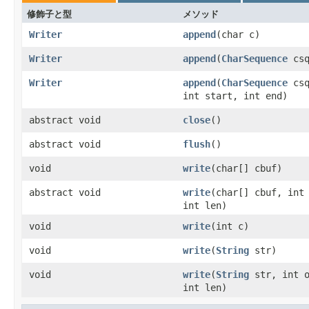
修飾子と型
メソッド
Writer
append
(char c)
Writer
append
(
CharSequence
csq
Writer
append
(
CharSequence
csq
int start, int end)
abstract void
close
()
abstract void
flush
()
void
write
(char[] cbuf)
abstract void
write
(char[] cbuf, int
int len)
void
write
(int c)
void
write
(
String
str)
void
write
(
String
str, int o
int len)