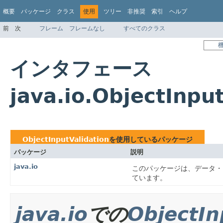
概要
パッケージ
クラス
使用
ツリー
非推奨
索引
ヘルプ
前
次
フレーム
フレームなし
すべてのクラス
インタフェース
java.io.ObjectInp
ObjectInputValidation
を使用しているパッケージ
パッケージ
説明
java.io
このパッケージは、データ・
ています。
java.io
での
ObjectIn