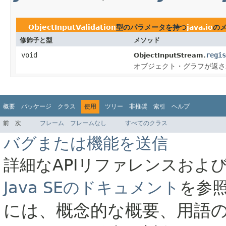
ObjectInputValidation
型のパラメータを持つ
java.io
の
修飾子と型
メソッド
void
regis
ObjectInputStream.
オブジェクト・グラフが返さ
概要
パッケージ
クラス
使用
ツリー
非推奨
索引
ヘルプ
前
次
フレーム
フレームなし
すべてのクラス
バグまたは機能を送信
詳細なAPIリファレンスおよ
Java SEのドキュメント
を参
には、概念的な概要、用語