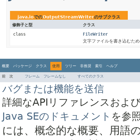
java.io
での
OutputStreamWriter
のサブクラス
修飾子と型
クラス
class
FileWriter
文字ファイルを書き込むため
概要
パッケージ
クラス
使用
ツリー
非推奨
索引
ヘルプ
前
次
フレーム
フレームなし
すべてのクラス
バグまたは機能を送信
詳細なAPIリファレンスおよ
Java SEのドキュメント
を参
には、概念的な概要、用語