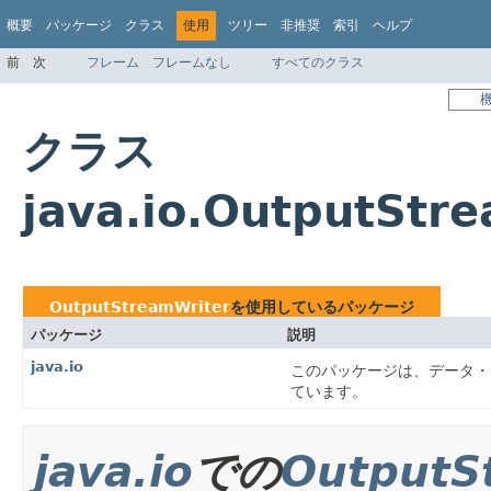
概要
パッケージ
クラス
使用
ツリー
非推奨
索引
ヘルプ
前
次
フレーム
フレームなし
すべてのクラス
クラス
java.io.OutputSt
OutputStreamWriter
を使用しているパッケージ
パッケージ
説明
java.io
このパッケージは、データ・
ています。
java.io
での
OutputS