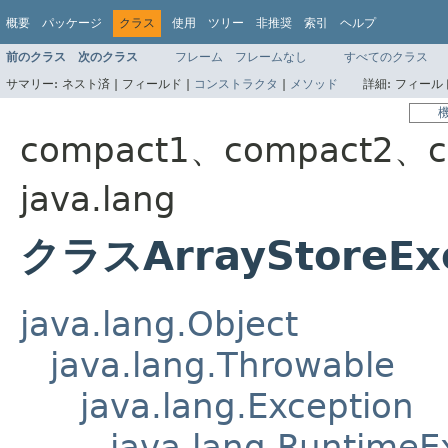
概要
パッケージ
クラス
使用
ツリー
非推奨
索引
ヘルプ
前のクラス
次のクラス
フレーム
フレームなし
すべてのクラス
サマリー:
ネスト済 |
フィールド |
コンストラクタ
|
メソッド
詳細:
フィールド
compact1、compact2、c
java.lang
クラスArrayStoreEx
java.lang.Object
java.lang.Throwable
java.lang.Exception
java.lang.RuntimeE