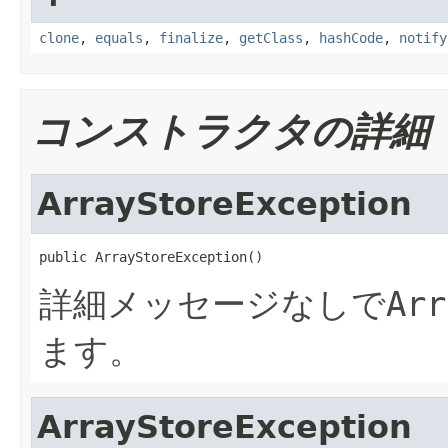
clone
,
equals
,
finalize
,
getClass
,
hashCode
,
notify
コンストラクタの詳細
ArrayStoreException
public ArrayStoreException()
詳細メッセージなしで
Arr
ます。
ArrayStoreException