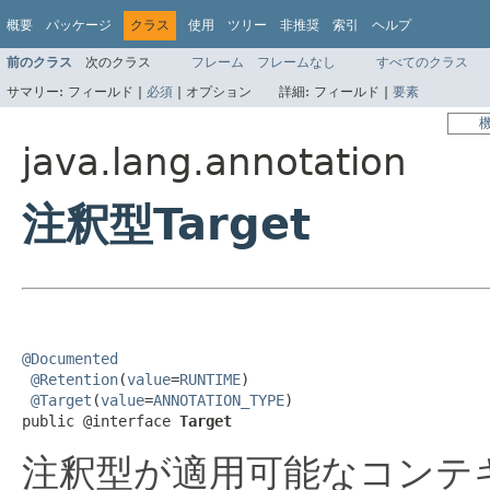
概要
パッケージ
クラス
使用
ツリー
非推奨
索引
ヘルプ
前のクラス
次のクラス
フレーム
フレームなし
すべてのクラス
サマリー:
フィールド |
必須
|
オプション
詳細:
フィールド |
要素
java.lang.annotation
注釈型Target
@Documented
@Retention
(
value
=
RUNTIME
)

@Target
(
value
=
ANNOTATION_TYPE
)

public @interface 
Target
注釈型が適用可能なコンテ