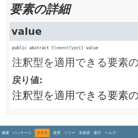
要素の詳細
value
public abstract 
ElementType
[] value
注釈型を適用できる要素
戻り値:
注釈型を適用できる要素
概要
パッケージ
クラス
使用
ツリー
非推奨
索引
ヘルプ