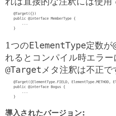
れは直接的な注釈には使用
    @Target({})

    public @interface MemberType {

        ...

    }

1つの
ElementType
定数が
れるとコンパイル時エラー
@Target
メタ注釈は不正で
    @Target({ElementType.FIELD, ElementType.METHOD, El
    public @interface Bogus {

        ...

    }

導入されたバージョン: