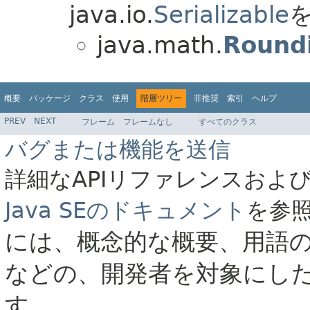
java.io.
Serializable
を
java.math.
Round
概要
パッケージ
クラス
使用
階層ツリー
非推奨
索引
ヘルプ
PREV
NEXT
フレーム
フレームなし
すべてのクラス
バグまたは機能を送信
詳細なAPIリファレンスおよ
Java SEのドキュメント
を参
には、概念的な概要、用語
などの、開発者を対象にし
す。