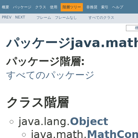
概要
パッケージ
クラス
使用
階層ツリー
非推奨
索引
ヘルプ
PREV
NEXT
フレーム
フレームなし
すべてのクラス
パッケージjava.ma
パッケージ階層:
すべてのパッケージ
クラス階層
java.lang.
Object
java.math.
MathCon