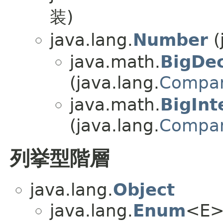
装)
java.lang.
Number
(
java.math.
BigDe
(java.lang.
Compar
java.math.
BigInt
(java.lang.
Compar
列挙型階層
java.lang.
Object
java.lang.
Enum
<E> 