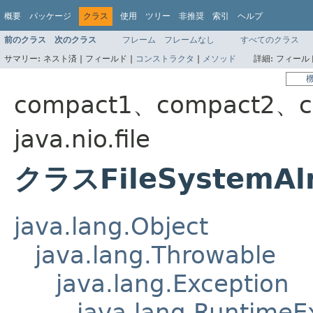
概要
パッケージ
クラス
使用
ツリー
非推奨
索引
ヘルプ
前のクラス
次のクラス
フレーム
フレームなし
すべてのクラス
サマリー:
ネスト済 |
フィールド |
コンストラクタ
|
メソッド
詳細:
フィールド
compact1、compact2、c
java.nio.file
クラスFileSystemAlr
java.lang.Object
java.lang.Throwable
java.lang.Exception
java.lang.RuntimeE