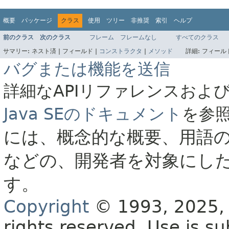
概要
パッケージ
クラス
使用
ツリー
非推奨
索引
ヘルプ
前のクラス
次のクラス
フレーム
フレームなし
すべてのクラス
サマリー:
ネスト済 |
フィールド |
コンストラクタ
|
メソッド
詳細:
フィールド
バグまたは機能を送信
詳細なAPIリファレンスおよ
Java SEのドキュメント
を参
には、概念的な概要、用語
などの、開発者を対象にし
す。
Copyright
© 1993, 2025, O
rights reserved.
Use is su