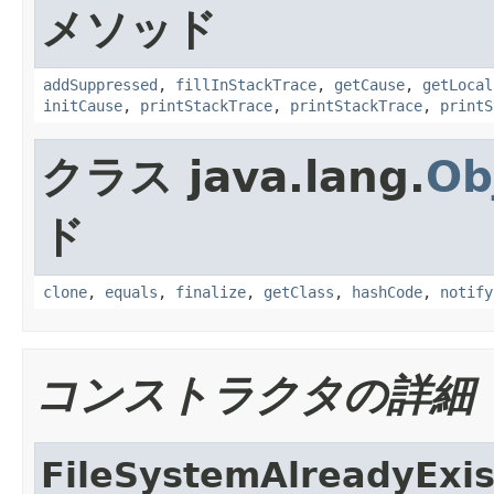
メソッド
addSuppressed
,
fillInStackTrace
,
getCause
,
getLocal
initCause
,
printStackTrace
,
printStackTrace
,
printS
クラス java.lang.
Ob
ド
clone
,
equals
,
finalize
,
getClass
,
hashCode
,
notify
コンストラクタの詳細
FileSystemAlreadyExis