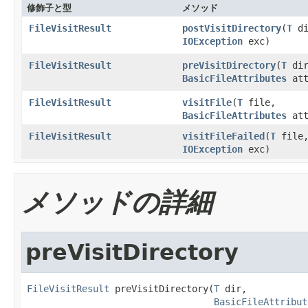
修飾子と型
メソッド
FileVisitResult
postVisitDirectory
(
T
di
IOException
exc)
FileVisitResult
preVisitDirectory
(
T
dir
BasicFileAttributes
att
FileVisitResult
visitFile
(
T
file,
BasicFileAttributes
att
FileVisitResult
visitFileFailed
(
T
file
IOException
exc)
メソッドの詳細
preVisitDirectory
FileVisitResult
 preVisitDirectory(
T
 dir,

BasicFileAttribut