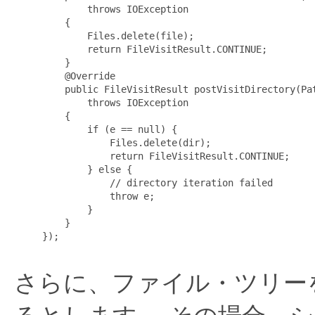
             throws IOException

         {

             Files.delete(file);

             return FileVisitResult.CONTINUE;

         }

         @Override

         public FileVisitResult postVisitDirectory(Pat
             throws IOException

         {

             if (e == null) {

                 Files.delete(dir);

                 return FileVisitResult.CONTINUE;

             } else {

                 // directory iteration failed

                 throw e;

             }

         }

     });

さらに、ファイル・ツリー