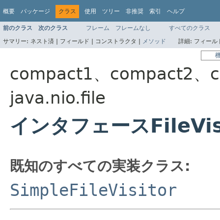
概要
パッケージ
クラス
使用
ツリー
非推奨
索引
ヘルプ
前のクラス
次のクラス
フレーム
フレームなし
すべてのクラス
サマリー:
ネスト済 |
フィールド |
コンストラクタ |
メソッド
詳細:
フィールド
compact1、compact2、c
java.nio.file
インタフェースFileVis
既知のすべての実装クラス:
SimpleFileVisitor