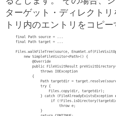
るとします。
その場合、
ターゲット・ディレクトリ
トリ内のエントリをコピー
     final Path source = ...

     final Path target = ...

     Files.walkFileTree(source, EnumSet.of(FileVisitOp
         new SimpleFileVisitor<Path>() {

             @Override

             public FileVisitResult preVisitDirectory(
                 throws IOException

             {

                 Path targetdir = target.resolve(sourc
                 try {

                     Files.copy(dir, targetdir);

                 } catch (FileAlreadyExistsException e
                      if (!Files.isDirectory(targetdir
                          throw e;

                 }

                 return CONTINUE;
