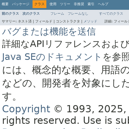
概要
パッケージ
クラス
使用
ツリー
非推奨
索引
ヘルプ
前のクラス
次のクラス
フレーム
フレームなし
すべてのクラス
サマリー:
ネスト済 |
フィールド |
コンストラクタ |
メソッド
詳細:
フィールド
バグまたは機能を送信
詳細なAPIリファレンスおよ
Java SEのドキュメント
を参
には、概念的な概要、用語
などの、開発者を対象にし
す。
Copyright
© 1993, 2025, O
rights reserved.
Use is su