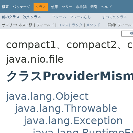
概要
パッケージ
クラス
使用
ツリー
非推奨
索引
ヘルプ
前のクラス
次のクラス
フレーム
フレームなし
すべてのクラス
サマリー:
ネスト済 |
フィールド |
コンストラクタ
|
メソッド
詳細:
フィールド
compact1、compact2、c
java.nio.file
クラスProviderMism
java.lang.Object
java.lang.Throwable
java.lang.Exception
java.lang.RuntimeE