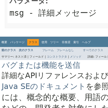
パラメータ:
msg
- 詳細メッセージ
概要
パッケージ
クラス
使用
ツリー
非推奨
索引
ヘルプ
前のクラス
次のクラス
フレーム
フレームなし
すべてのクラス
サマリー:
ネスト済 |
フィールド |
コンストラクタ
|
メソッド
詳細:
フィールド
バグまたは機能を送信
詳細なAPIリファレンスおよ
Java SEのドキュメント
を参
には、概念的な概要、用語