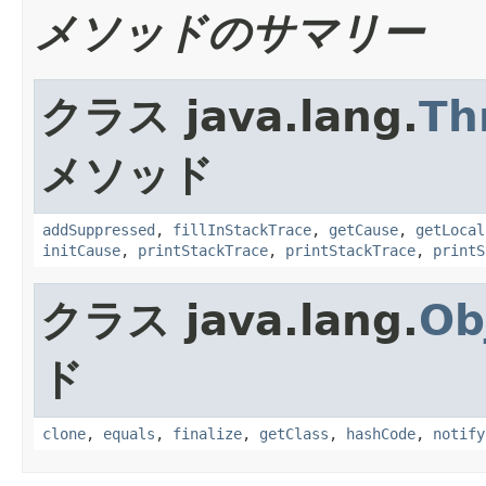
メソッドのサマリー
クラス java.lang.
Th
メソッド
addSuppressed
,
fillInStackTrace
,
getCause
,
getLocal
initCause
,
printStackTrace
,
printStackTrace
,
printS
クラス java.lang.
Ob
ド
clone
,
equals
,
finalize
,
getClass
,
hashCode
,
notify