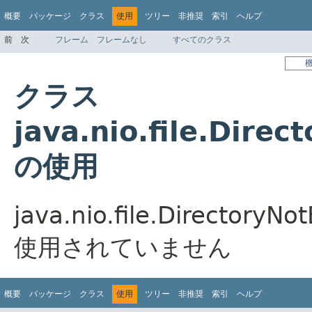
概要
パッケージ
クラス
使用
ツリー
非推奨
索引
ヘルプ
前
次
フレーム
フレームなし
すべてのクラス
クラス
java.nio.file.Dire
の使用
java.nio.file.Directo
使用されていません
概要
パッケージ
クラス
使用
ツリー
非推奨
索引
ヘルプ