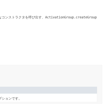
なコンストラクタを呼び出す、
ActivationGroup.createGroup
動オプションです。