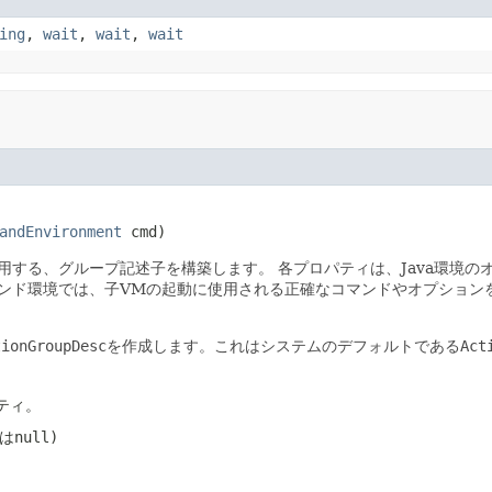
ing
,
wait
,
wait
,
wait
andEnvironment
 cmd)
用する、グループ記述子を構築します。
各プロパティは、Java環境
ンド環境では、子VMの起動に使用される正確なコマンドやオプション
tionGroupDesc
を作成します。これはシステムのデフォルトである
Act
ティ。
は
null
)