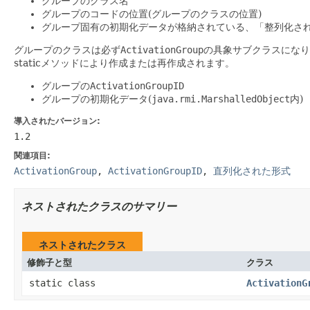
グループのクラス名
グループのコードの位置(グループのクラスの位置)
グループ固有の初期化データが格納されている、「整列化さ
グループのクラスは必ず
ActivationGroup
の具象サブクラスになり
staticメソッドにより作成または再作成されます。
グループの
ActivationGroupID
グループの初期化データ(
java.rmi.MarshalledObject
内)
導入されたバージョン:
1.2
関連項目:
ActivationGroup
,
ActivationGroupID
,
直列化された形式
ネストされたクラスのサマリー
ネストされたクラス
修飾子と型
クラス
static class
ActivationG