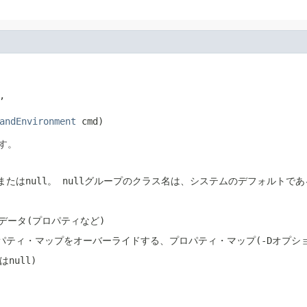


andEnvironment
 cmd)
す。
または
null
。
null
グループのクラス名は、システムのデフォルトであ
データ(プロパティなど)
パティ・マップをオーバーライドする、プロパティ・マップ(
-D
オプシ
は
null
)