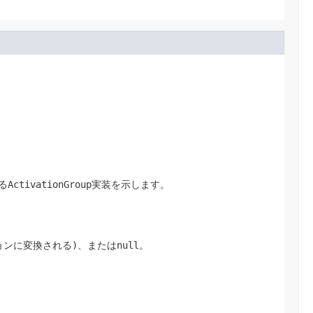
る
ActivationGroup
実装を示します。
ョンに変換される)、または
null
。