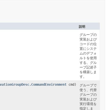
説明
グループの
実装および
コードの位
置にシステ
ムのデフォ
ルトを使用
する、グル
ープ記述子
を構築しま
す。
vationGroupDesc.CommandEnvironment
cmd)
グループで
使う、代替
グループの
実装および
実行環境を
指定しま