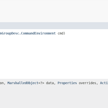
nGroupDesc.CommandEnvironment
cmd)
ion,
MarshalledObject
<?> data,
Properties
overrides,
Acti