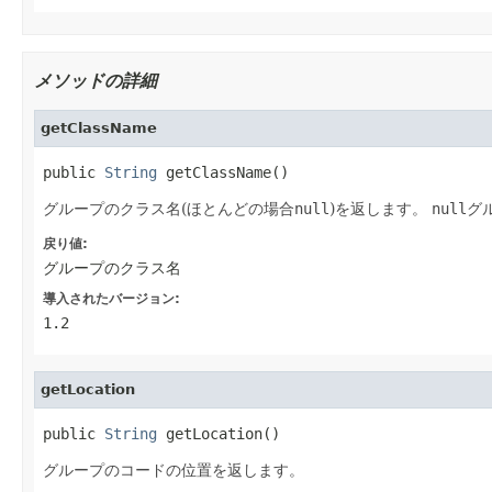
メソッドの詳細
getClassName
public 
String
 getClassName()
グループのクラス名(ほとんどの場合
null
)を返します。
null
グ
戻り値:
グループのクラス名
導入されたバージョン:
1.2
getLocation
public 
String
 getLocation()
グループのコードの位置を返します。