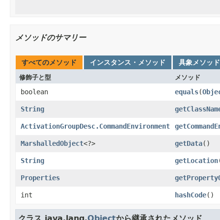
メソッドのサマリー
すべてのメソッド
インスタンス・メソッド
具象メソッド
修飾子と型
メソッド
boolean
equals
(
Obje
String
getClassNam
ActivationGroupDesc.CommandEnvironment
getCommandE
MarshalledObject
<?>
getData
()
String
getLocation
Properties
getProperty
int
hashCode
()
クラス java.lang.
Object
から継承されたメソッド