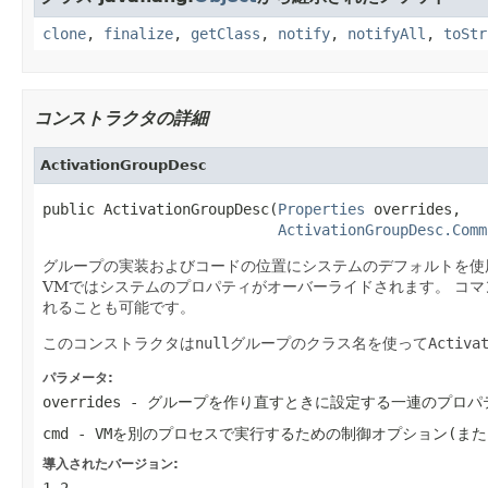
clone
,
finalize
,
getClass
,
notify
,
notifyAll
,
toStr
コンストラクタの詳細
ActivationGroupDesc
public ActivationGroupDesc(
Properties
 overrides,

ActivationGroupDesc.Comm
グループの実装およびコードの位置にシステムのデフォルトを使
VMではシステムのプロパティがオーバーライドされます。
コマ
れることも可能です。
このコンストラクタは
null
グループのクラス名を使って
Activa
パラメータ:
overrides
- グループを作り直すときに設定する一連のプロパ
cmd
- VMを別のプロセスで実行するための制御オプション(また
導入されたバージョン:
1.2