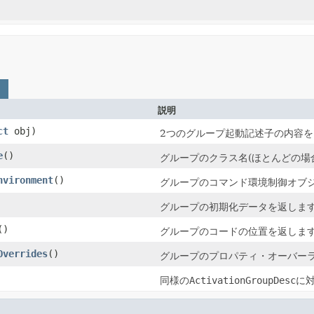
説明
ct
obj)
2つのグループ起動記述子の内容
e
()
グループのクラス名(ほとんどの場
nvironment
()
グループのコマンド環境制御オブ
グループの初期化データを返しま
()
グループのコードの位置を返しま
Overrides
()
グループのプロパティ・オーバー
同様の
ActivationGroupDesc
に