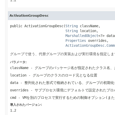
ActivationGroupDesc
public ActivationGroupDesc(
String
 className,

String
 location,

MarshalledObject
<?> data,
Properties
 overrides,

ActivationGroupDesc.Comm
グループで使う、代替グループの実装および実行環境を指定しま
パラメータ:
className
- グループのパッケージ名が指定されたクラス名、
location
- グループのクラスのロード元となる位置
data
- 整列化された形式で格納されている、グループの初期化
overrides
- サブプロセス環境にデフォルトで設定されたプロ
cmd
- VMを別のプロセスで実行するための制御オプション(また
導入されたバージョン:
1.2