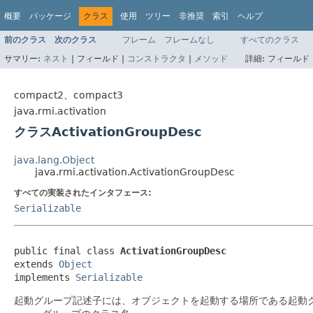
概要
パッケージ
クラス
使用
ツリー
非推奨
索引
ヘルプ
前のクラス
次のクラス
フレーム
フレームなし
すべてのクラス
サマリー:
ネスト
|
フィールド |
コンストラクタ
|
メソッド
詳細:
フィールド 
compact2、compact3
java.rmi.activation
クラスActivationGroupDesc
java.lang.Object
java.rmi.activation.ActivationGroupDesc
すべての実装されたインタフェース:
Serializable
public final class 
ActivationGroupDesc
extends 
Object
implements 
Serializable
起動グループ記述子には、オブジェクトを起動する場所である起動