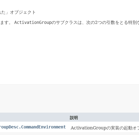
れた」オブジェクト
ます。
ActivationGroup
のサブクラスは、次の2つの引数をとる特別
説明
roupDesc.CommandEnvironment
ActivationGroupの実装の起