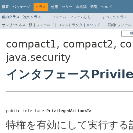
概要
パッケージ
クラス
使用
ツリー
非推奨
索引
ヘルプ
前のクラス
次のクラス
フレーム
フレームなし
すべてのクラス
サマリー:
ネスト済 |
フィールド |
コンストラクタ |
メソッド
詳細:
フィールド
compact1, compact2, c
java.security
インタフェースPrivile
public interface 
PrivilegedAction<T>
特権を有効にして実行する