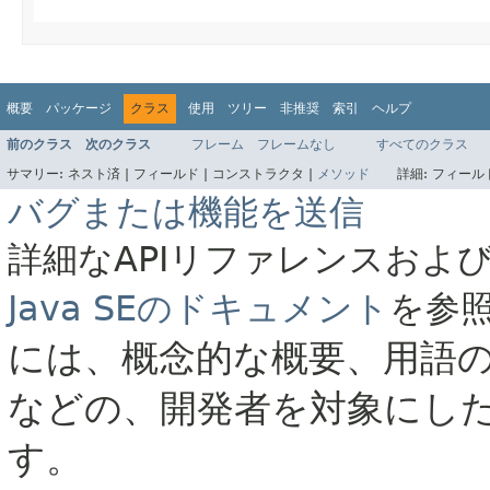
概要
パッケージ
クラス
使用
ツリー
非推奨
索引
ヘルプ
前のクラス
次のクラス
フレーム
フレームなし
すべてのクラス
サマリー:
ネスト済 |
フィールド |
コンストラクタ |
メソッド
詳細:
フィールド
バグまたは機能を送信
詳細なAPIリファレンスおよ
Java SEのドキュメント
を参
には、概念的な概要、用語
などの、開発者を対象にし
す。