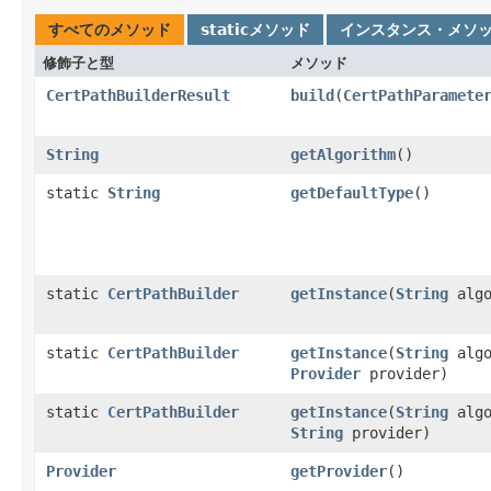
すべてのメソッド
staticメソッド
インスタンス・メソ
修飾子と型
メソッド
CertPathBuilderResult
build
(
CertPathParamete
String
getAlgorithm
()
static
String
getDefaultType
()
static
CertPathBuilder
getInstance
(
String
algo
static
CertPathBuilder
getInstance
(
String
algo
Provider
provider)
static
CertPathBuilder
getInstance
(
String
algo
String
provider)
Provider
getProvider
()