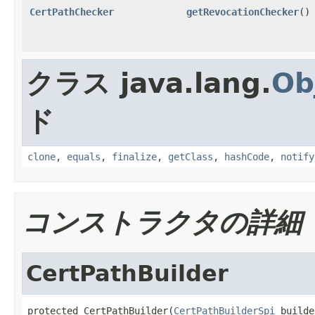
CertPathChecker
getRevocationChecker
()
クラス java.lang.
Ob
ド
clone
,
equals
,
finalize
,
getClass
,
hashCode
,
notify
コンストラクタの詳細
CertPathBuilder
protected CertPathBuilder(
CertPathBuilderSpi
 builde