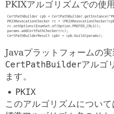
PKIXアルゴリズムでの使
 CertPathBuilder cpb = CertPathBuilder.getInstance("PK
 PKIXRevocationChecker rc = (PKIXRevocationChecker)cpb
 rc.setOptions(EnumSet.of(Option.PREFER_CRLS));

 params.addCertPathChecker(rc);

 CertPathBuilderResult cpbr = cpb.build(params);

Javaプラットフォームの
CertPathBuilder
アルゴ
ます。
PKIX
このアルゴリズムについては