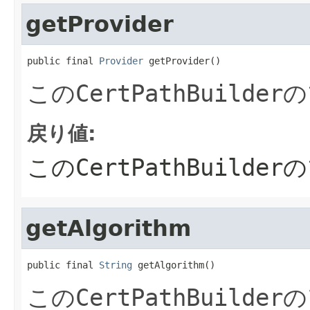
getProvider
public final 
Provider
 getProvider()
この
CertPathBuilder
の
戻り値:
この
CertPathBuilder
の
getAlgorithm
public final 
String
 getAlgorithm()
この
CertPathBuilder
の