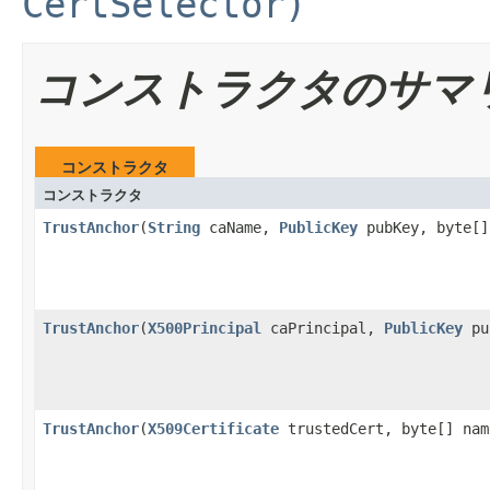
CertSelector)
コンストラクタのサマ
コンストラクタ
コンストラクタ
TrustAnchor
(
String
caName,
PublicKey
pubKey, byte[]
TrustAnchor
(
X500Principal
caPrincipal,
PublicKey
pub
TrustAnchor
(
X509Certificate
trustedCert, byte[] nam