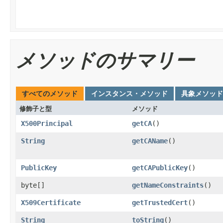
メソッドのサマリー
すべてのメソッド
インスタンス・メソッド
具象メソッド
修飾子と型
メソッド
X500Principal
getCA
()
String
getCAName
()
PublicKey
getCAPublicKey
()
byte[]
getNameConstraints
()
X509Certificate
getTrustedCert
()
String
toString
()