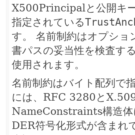
X500Principalと
指定されている
TrustAnc
す。
名前制約はオプション
書パスの妥当性を検査す
使用されます。
名前制約はバイト配列で
には、RFC 3280とX.
NameConstraints
DER符号化形式が含まれ