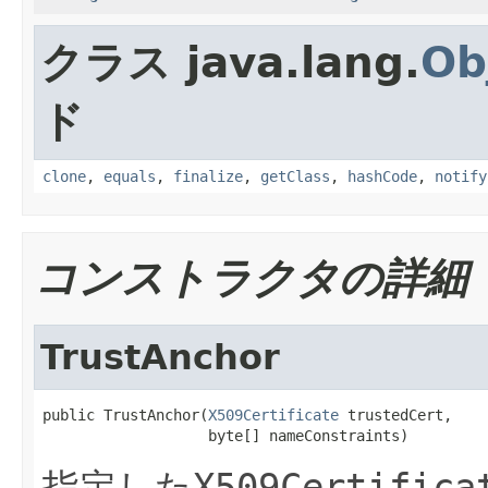
クラス java.lang.
Ob
ド
clone
,
equals
,
finalize
,
getClass
,
hashCode
,
notify
コンストラクタの詳細
TrustAnchor
public TrustAnchor(
X509Certificate
 trustedCert,

                   byte[] nameConstraints)
指定した
X509Certifica