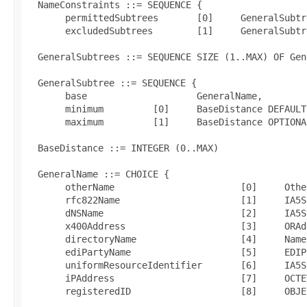
  NameConstraints ::= SEQUENCE {

       permittedSubtrees       [0]     GeneralSubtr
       excludedSubtrees        [1]     GeneralSubtr
  GeneralSubtrees ::= SEQUENCE SIZE (1..MAX) OF Gen
  GeneralSubtree ::= SEQUENCE {

       base                    GeneralName,

       minimum         [0]     BaseDistance DEFAULT 
       maximum         [1]     BaseDistance OPTIONAL
  BaseDistance ::= INTEGER (0..MAX)

  GeneralName ::= CHOICE {

       otherName                       [0]     Other
       rfc822Name                      [1]     IA5St
       dNSName                         [2]     IA5St
       x400Address                     [3]     ORAdd
       directoryName                   [4]     Name,
       ediPartyName                    [5]     EDIP
       uniformResourceIdentifier       [6]     IA5St
       iPAddress                       [7]     OCTE
       registeredID                    [8]     OBJE