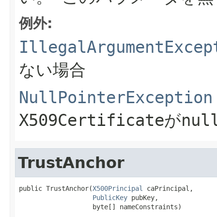
例外:
IllegalArgumentExcep
ない場合
NullPointerException
X509Certificate
が
nul
TrustAnchor
public TrustAnchor(
X500Principal
 caPrincipal,

PublicKey
 pubKey,

                   byte[] nameConstraints)