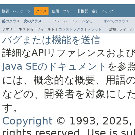
概要
パッケージ
クラス
使用
ツリー
非推奨
索引
ヘルプ
前のクラス
次のクラス
フレーム
フレームなし
すべてのクラス
サマリー:
ネスト済 |
フィールド |
コンストラクタ
|
メソッド
詳細:
フィールド
バグまたは機能を送信
詳細なAPIリファレンスおよ
Java SEのドキュメント
を参
には、概念的な概要、用語
などの、開発者を対象にし
す。
Copyright
© 1993, 2025, O
rights reserved.
Use is su