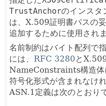
TrustAnchor
のインスタ
は、X.509証明書パス
追加するために使用され
名前制約はバイト配列で
には、
RFC 3280
とX.5
NameConstraints
符号化形式が含まれなけ
ASN.1定義は次のとおり