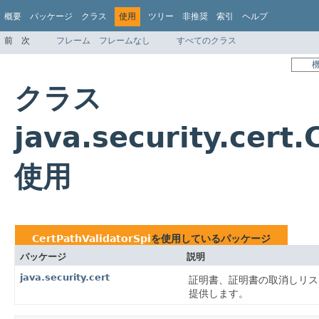
概要
パッケージ
クラス
使用
ツリー
非推奨
索引
ヘルプ
前
次
フレーム
フレームなし
すべてのクラス
クラス
java.security.cert
使用
CertPathValidatorSpi
を使用しているパッケージ
パッケージ
説明
java.security.cert
証明書、証明書の取消しリス
提供します。