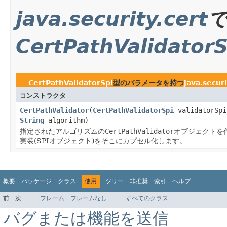
java.security.cert
CertPathValidatorS
CertPathValidatorSpi
型のパラメータを持つ
java.securi
コンストラクタ
CertPathValidator
(
CertPathValidatorSpi
validatorSp
String
algorithm)
指定されたアルゴリズムの
CertPathValidator
オブジェクトを
実装(SPIオブジェクト)をそこにカプセル化します。
概要
パッケージ
クラス
使用
ツリー
非推奨
索引
ヘルプ
前
次
フレーム
フレームなし
すべてのクラス
バグまたは機能を送信