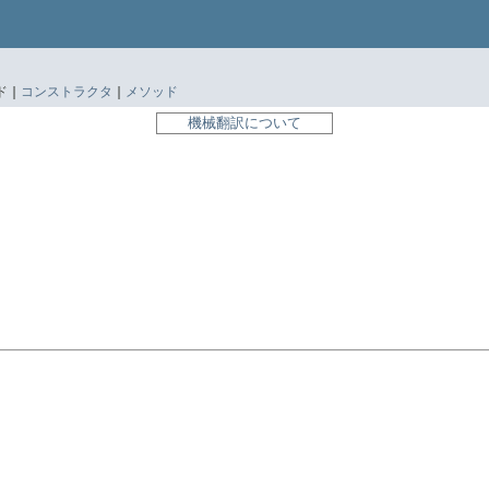
 |
コンストラクタ
|
メソッド
機械翻訳について