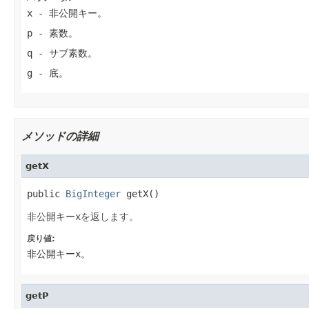
x
- 非公開キー。
p
- 素数。
q
- サブ素数。
g
- 底。
メソッドの詳細
getX
public 
BigInteger
 getX()
非公開キー
x
を返します。
戻り値:
非公開キー
x
。
getP