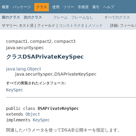
概要
パッケージ
クラス
使用
ツリー
非推奨
索引
ヘルプ
前のクラス
次のクラス
フレーム
フレームなし
すべてのクラス
サマリー:
ネスト済 |
フィールド |
コンストラクタ
|
メソッド
詳細:
フィールド
compact1, compact2, compact3
java.security.spec
クラスDSAPrivateKeySpec
java.lang.Object
java.security.spec.DSAPrivateKeySpec
すべての実装されたインタフェース:
KeySpec
public class 
DSAPrivateKeySpec
extends 
Object
implements 
KeySpec
関連したパラメータを使ってDSA非公開キーを指定します。