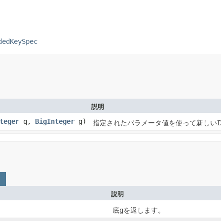
dedKeySpec
説明
teger
q,
BigInteger
g)
指定されたパラメータ値を使って新しいDSAP
説明
底
g
を返します。