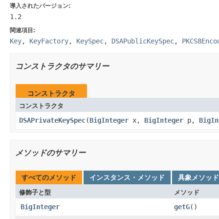
導入されたバージョン:
1.2
関連項目:
Key
,
KeyFactory
,
KeySpec
,
DSAPublicKeySpec
,
PKCS8Enco
コンストラクタのサマリー
コンストラクタ
コンストラクタ
DSAPrivateKeySpec
(
BigInteger
x,
BigInteger
p,
BigIn
メソッドのサマリー
すべてのメソッド
インスタンス・メソッド
具象メソッド
修飾子と型
メソッド
BigInteger
getG
()