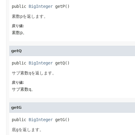
public 
BigInteger
 getP()
素数
p
を返します。
戻り値:
素数
p
。
getQ
public 
BigInteger
 getQ()
サブ素数
q
を返します。
戻り値:
サブ素数
q
。
getG
public 
BigInteger
 getG()
底
g
を返します。