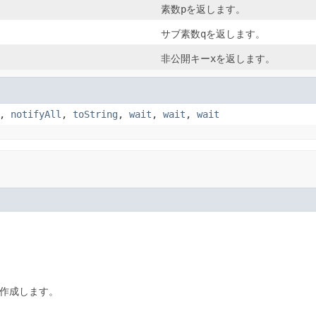
素数
p
を返します。
サブ素数
q
を返します。
非公開キー
x
を返します。
,
notifyAll
,
toString
,
wait
,
wait
,
wait
cを作成します。