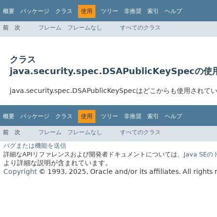
概要
パッケージ
クラス
使用
ツリー
非推奨
索引
ヘルプ
前
次
フレーム
フレームなし
すべてのクラス
クラス
java.security.spec.DSAPublicKeySpecの使
java.security.spec.DSAPublicKeySpecはどこからも使用され
概要
パッケージ
クラス
使用
ツリー
非推奨
索引
ヘルプ
前
次
フレーム
フレームなし
すべてのクラス
バグまたは機能を送信
詳細なAPIリファレンスおよび開発者ドキュメントについては、
Java S
より詳細な説明が含まれています。
Copyright
© 1993, 2025, Oracle and/or its affiliates.
All rights