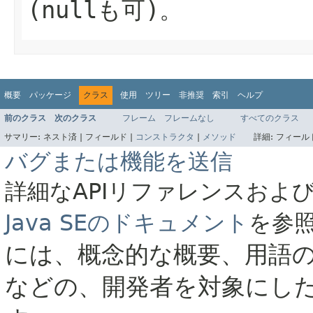
(
null
も可)。
概要
パッケージ
クラス
使用
ツリー
非推奨
索引
ヘルプ
前のクラス
次のクラス
フレーム
フレームなし
すべてのクラス
サマリー:
ネスト済 |
フィールド |
コンストラクタ
|
メソッド
詳細:
フィールド
バグまたは機能を送信
詳細なAPIリファレンスおよ
Java SEのドキュメント
を参
には、概念的な概要、用語
などの、開発者を対象にし