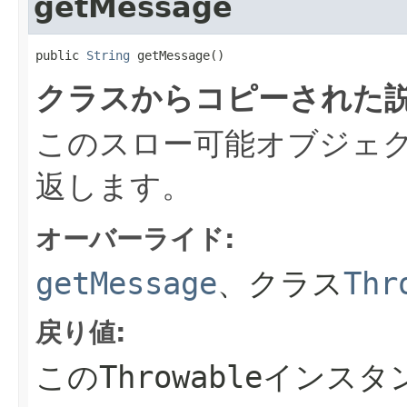
getMessage
public 
String
 getMessage()
クラスからコピーされた説
このスロー可能オブジェ
返します。
オーバーライド:
getMessage
、クラス
Thr
戻り値:
この
Throwable
インスタ