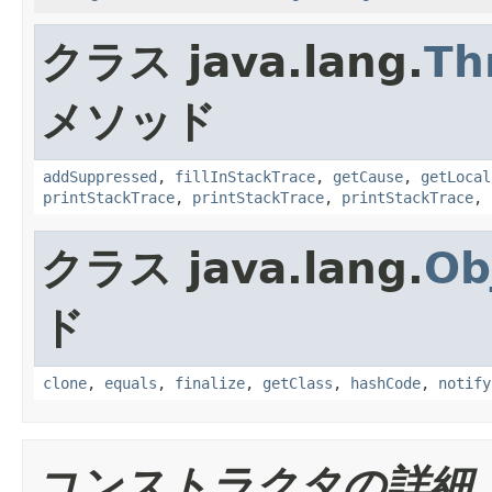
クラス java.lang.
Th
メソッド
addSuppressed
,
fillInStackTrace
,
getCause
,
getLocal
printStackTrace
,
printStackTrace
,
printStackTrace
,
クラス java.lang.
Ob
ド
clone
,
equals
,
finalize
,
getClass
,
hashCode
,
notify
コンストラクタの詳細