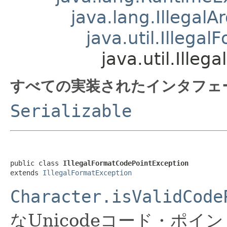
java.lang.Illegal
java.util.Illega
java.util.Ille
すべての実装されたインタフェ
Serializable
public class 
IllegalFormatCodePointException
extends 
IllegalFormatException
Character.isValidCode
なUnicodeコード・ポイ